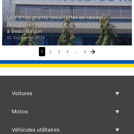
Une enseignante sous l’effet de l’alcool
percute un motocycliste, mercredi soir
à Beau-Bassin
22 Septembre 2024
1
2
3
4
…
4
Voitures
Voitures d'occasion
Motos
Vente de voiture
Motos d'occasion
Véhicules utilitaires