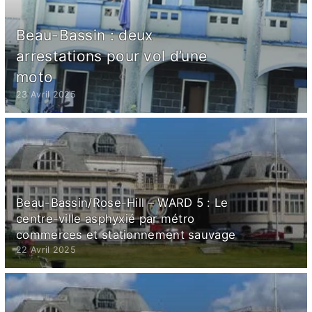
Beau-Bassin : deux
arrestations pour vol d’une
moto
23 Avril 2025
Beau-Bassin/Rose-Hill – WARD 5 : Le
centre-ville asphyxié par métro
commerces et stationnement sauvage
22 Avril 2025