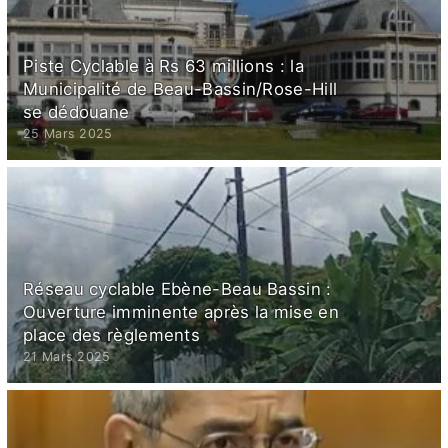
Piste Cyclable à Rs 63 millions : la
Municipalité de Beau-Bassin/Rose-Hill
se dédouane
25 Mars 2025
Réseau cyclable Ebène-Beau Bassin :
Ouverture imminente après la mise en
place des règlements
21 Mars 2025