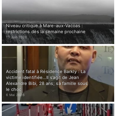
Niveau critique à Mare-aux-Vacoas :
restrictions dès la semaine prochaine
13 Juin 2026
Accident fatal à Résidence Barkly : La
victime identifiée…Il s’agit de Jean
Alexandre Bibi, 28 ans; sa famille sous
le choc
6 Mai 2026