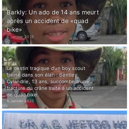
Barkly: Un ado de 14 ans meurt
après un accident de «quad
bike»
6 Janvier 2025
Le destin tragique d’un boy scout
freiné dans son élan : Bentley
Cylandrie, 13 ans, succombe à une
fracture du crâne suite à un accident
de quad bike
6 Janvier 2025