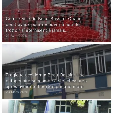
Centre-ville de Beau-Bassin : Quand
des travaux pour recouvrir à neuf le
trottoir s`éternisent à jamais…
21 Avril 2026
Tragique accident à Beau-Bassin: Une
octogénaire succombe à ses blessures
après avoir été heurtée par une moto
23 Mars 2026