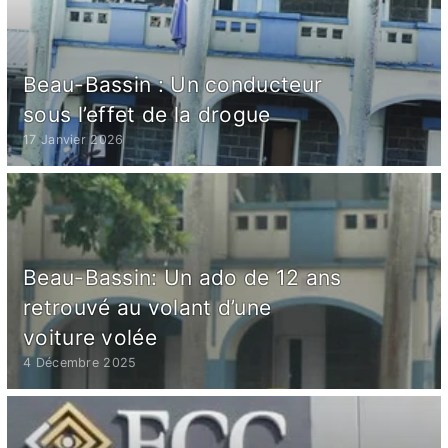
Beau-Bassin : Un conducteur
sous l’effet de la drogue
17 Janvier 2026
Beau-Bassin: Un ado de 12 ans
retrouvé au volant d’une
voiture volée
4 Décembre 2025