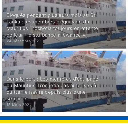
Bloqués pendant plusieurs mois au Sri
Lanka : les membres d’équipage du
Mauritius Trochetia toujours en attente
de leur « disturbance allowance »
24 Décembre 2021
Dans le port : Les membres d’équipage
du Mauritius Trochetia pas autorisés à
quitter le navire depuis plus d’une
semaine
18 Mars 2021