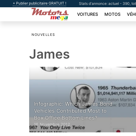
+ Publier publicitaire GRATUIT !
Stats d'annonce: actuel - 390, to
VOITURES
MOTOS
VÉH
NOUVELLES
James
Infographic: Which James Bond
Vehicles Contributed Most to
Box Office Bottom Lines?
16 Novembre 2012