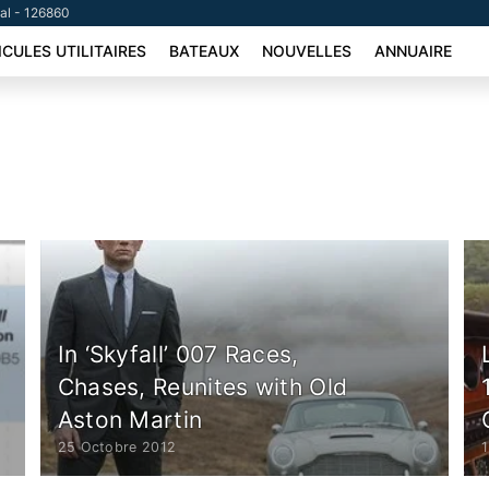
tal - 126860
ICULES UTILITAIRES
BATEAUX
NOUVELLES
ANNUAIRE
In ‘Skyfall’ 007 Races,
Chases, Reunites with Old
Aston Martin
25 Octobre 2012