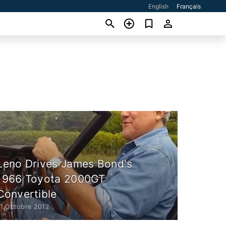
English
Français
Leno Drives James Bond's
1966 Toyota 2000GT
Convertible
11 Octobre 2012