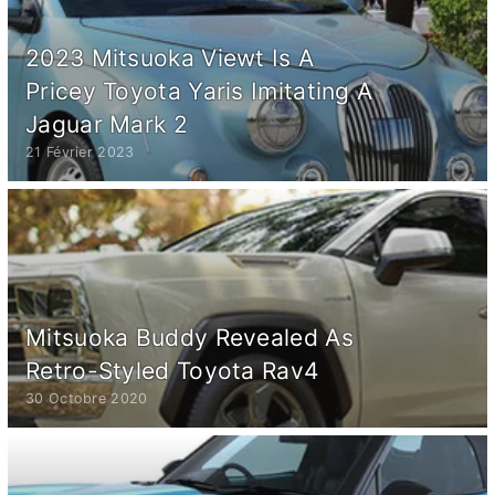
2023 Mitsuoka Viewt Is A
Pricey Toyota Yaris Imitating A
Jaguar Mark 2
21 Février 2023
Mitsuoka Buddy Revealed As
Retro-Styled Toyota Rav4
30 Octobre 2020