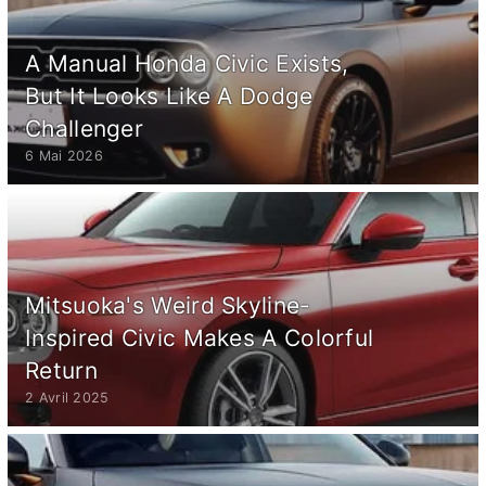
A Manual Honda Civic Exists,
But It Looks Like A Dodge
Challenger
6 Mai 2026
Mitsuoka's Weird Skyline-
Inspired Civic Makes A Colorful
Return
2 Avril 2025