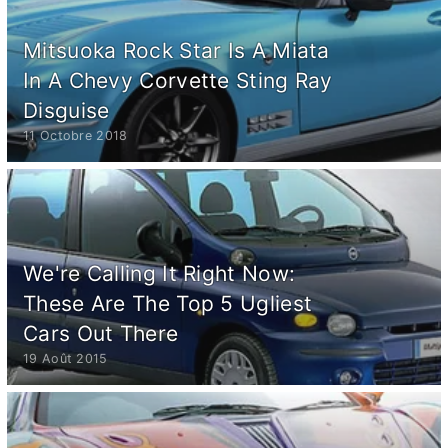
Mitsuoka Rock Star Is A Miata
In A Chevy Corvette Sting Ray
Disguise
11 Octobre 2018
We're Calling It Right Now:
These Are The Top 5 Ugliest
Cars Out There
19 Août 2015