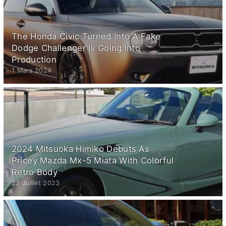
The Honda Civic Turned Into A Fake
Dodge Challenger Is Going Into
Production
1 Mars 2024
2024 Mitsuoka Himiko Debuts As
Pricey Mazda Mx-5 Miata With Colorful
Retro Body
22 Juillet 2023