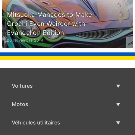
Mitsuoka Manages to Make
Orochi Even Weirder with
Evangelion Edition
20 Novembre 2014
Voitures
Voitures d'occasion
Motos
Vente de voiture
Motos d'occasion
Véhicules utilitaires
Vente de moto
Véhicules utilitaires d'occasion