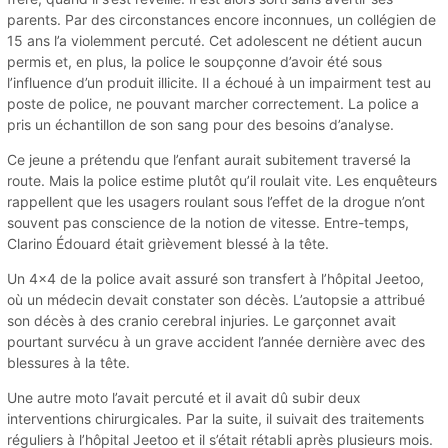
parents. Par des circonstances encore inconnues, un collégien de
15 ans l’a violemment percuté. Cet adolescent ne détient aucun
permis et, en plus, la police le soupçonne d’avoir été sous
l’influence d’un produit illicite. Il a échoué à un impairment test au
poste de police, ne pouvant marcher correctement. La police a
pris un échantillon de son sang pour des besoins d’analyse.
Ce jeune a prétendu que l’enfant aurait subitement traversé la
route. Mais la police estime plutôt qu’il roulait vite. Les enquêteurs
rappellent que les usagers roulant sous l’effet de la drogue n’ont
souvent pas conscience de la notion de vitesse. Entre-temps,
Clarino Édouard était grièvement blessé à la tête.
Un 4×4 de la police avait assuré son transfert à l’hôpital Jeetoo,
où un médecin devait constater son décès. L’autopsie a attribué
son décès à des cranio cerebral injuries. Le garçonnet avait
pourtant survécu à un grave accident l’année dernière avec des
blessures à la tête.
Une autre moto l’avait percuté et il avait dû subir deux
interventions chirurgicales. Par la suite, il suivait des traitements
réguliers à l’hôpital Jeetoo et il s’était rétabli après plusieurs mois.