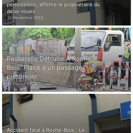
permission», affirme le propriétaire du
deux-roues
30 Novembre 2023
Passerelle Détruite À Roche-
Bois: Place à un passage
piétonnier
26 Février 2024
Accident fatal à Roche-Bois : Le