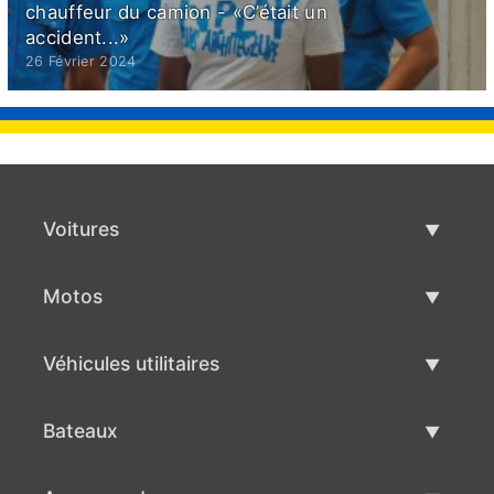
chauffeur du camion - «C’était un
accident...»
26 Février 2024
Voitures
Voitures d'occasion
Motos
Vente de voiture
Motos d'occasion
Véhicules utilitaires
Vente de moto
Véhicules utilitaires d'occasion
Bateaux
Vente de véhicules utilitaires
Bateaux d'occasion