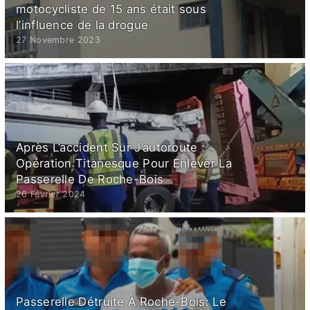
motocycliste de 15 ans était sous
l’influence de la drogue
27 Novembre 2023
Après L’accident Sur J’autoroute :
Opération Titanesque Pour Enlever La
Passerelle De Roche-Bois
26 Février 2024
Passerelle Détruite À Roche-Bois: Le