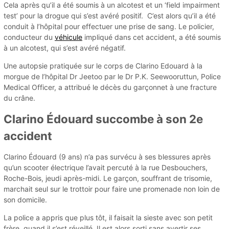
Cela après qu’il a été soumis à un alcotest et un ‘field impairment
test’ pour la drogue qui s’est avéré positif. C’est alors qu’il a été
conduit à l’hôpital pour effectuer une prise de sang. Le policier,
conducteur du
véhicule
impliqué dans cet accident, a été soumis
à un alcotest, qui s’est avéré négatif.
Une autopsie pratiquée sur le corps de Clarino Edouard à la
morgue de l’hôpital Dr Jeetoo par le Dr P.K. Seewooruttun, Police
Medical Officer, a attribué le décès du garçonnet à une fracture
du crâne.
Clarino Édouard succombe à son 2e
accident
Clarino Édouard (9 ans) n’a pas survécu à ses blessures après
qu’un scooter électrique l’avait percuté à la rue Desbouchers,
Roche-Bois, jeudi après-midi. Le garçon, souffrant de trisomie,
marchait seul sur le trottoir pour faire une promenade non loin de
son domicile.
La police a appris que plus tôt, il faisait la sieste avec son petit
frère, quand il s’est réveillé. Il est alors sorti sans avertir ses