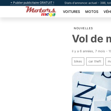
+ Publier publicitaire GRATUIT !
Stats d'annonce: actuel - 386, to
VOITURES
MOTOS
VÉH
NOUVELLES
Vol de 
il y a 6 années, 7 mois -
bikes
car theft
ma