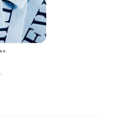
e a
.