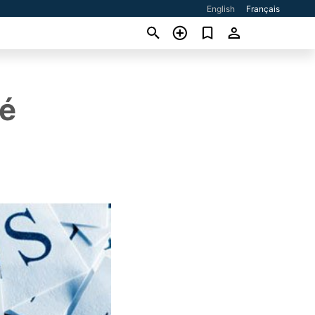
English
Français
ré