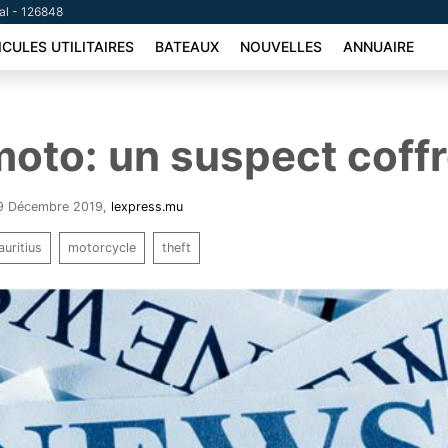
tal - 126848
ICULES UTILITAIRES
BATEAUX
NOUVELLES
ANNUAIRE
moto: un suspect coff
 19 Décembre 2019
,
lexpress.mu
uritius
motorcycle
theft