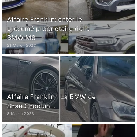
Affaire Franklin: enter le
présumé propriétaire de la
BMW M8
21 March 2023
Affaire Franklin : La BMW de
Shan Choolun...
8 March 2023