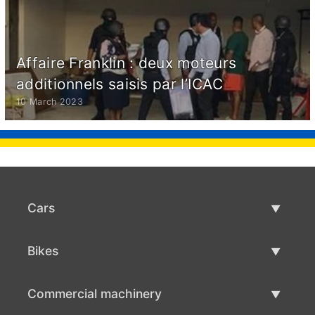
Affaire Franklin : deux moteurs
additionnels saisis par l’ICAC
10 March 2023
Cars
Used Cars
Bikes
Car Sale
Used Bikes
Commercial machinery