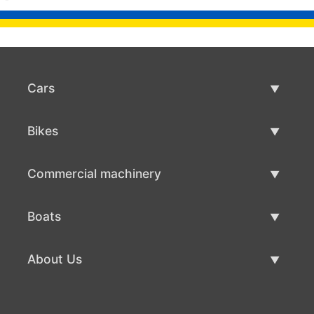
Cars
Used Cars
Bikes
Car Sale
Used Bikes
Commercial machinery
Bike Sale
Used Commercial Machinery
Boats
Commercial Machinery Sale
Used Boats
About Us
Boat Sale
About Us