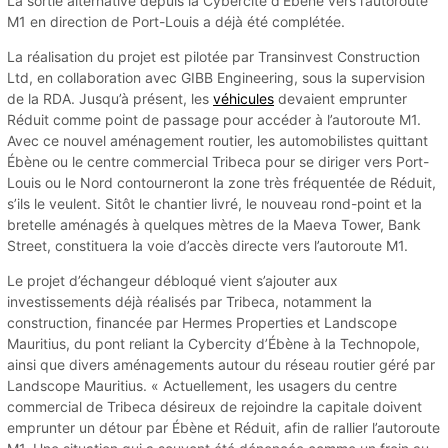
La sortie alternative depuis la Cybercité d’Ébène vers l’autoroute
M1 en direction de Port-Louis a déjà été complétée.
La réalisation du projet est pilotée par Transinvest Construction
Ltd, en collaboration avec GIBB Engineering, sous la supervision
de la RDA. Jusqu’à présent, les
véhicules
devaient emprunter
Réduit comme point de passage pour accéder à l’autoroute M1.
Avec ce nouvel aménagement routier, les automobilistes quittant
Ébène ou le centre commercial Tribeca pour se diriger vers Port-
Louis ou le Nord contourneront la zone très fréquentée de Réduit,
s’ils le veulent. Sitôt le chantier livré, le nouveau rond-point et la
bretelle aménagés à quelques mètres de la Maeva Tower, Bank
Street, constituera la voie d’accès directe vers l’autoroute M1.
Le projet d’échangeur débloqué vient s’ajouter aux
investissements déjà réalisés par Tribeca, notamment la
construction, financée par Hermes Properties et Landscope
Mauritius, du pont reliant la Cybercity d’Ébène à la Technopole,
ainsi que divers aménagements autour du réseau routier géré par
Landscope Mauritius. « Actuellement, les usagers du centre
commercial de Tribeca désireux de rejoindre la capitale doivent
emprunter un détour par Ébène et Réduit, afin de rallier l’autoroute