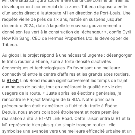
M1. Une situation qui a souvent été dénoncée comme un frein au
développement commercial de la zone. Tribeca disposera enfin
d’un accès direct à l’autoroute M1 en direction de Port-Louis. Une
requête vieille de près de six ans, restée en suspens jusqu’en
décembre 2024, date à laquelle le nouveau gouvernement a
donné son feu vert à la construction de l’échangeur », confie Cyril
How Kin Sang, CEO de Hermes Properties Ltd, le developper de
Tribeca.
Au global, le projet répond à une nécessité urgente : désengorger
le trafic routier à Ébène, zone à forte densité d’activités
économiques et technologiques. En favorisant une meilleure
connectivité entre le centre d’affaires et les grands axes routiers,
la
B1-M1
Link Road réduira significativement les temps de trajet
aux heures de pointe, tout en améliorant la qualité de vie des
usagers de la route. « Juste après les élections générales, j’ai
rencontré le Project Manager de la RDA. Notre principale
préoccupation était d’améliorer la fluidité du trafic à Ébène.
Depuis, nous avons collaboré étroitement et notre première
réalisation a été la B1-M1 Link Road. Cette liaison entre la B1 et la
M1 représente bien plus qu’un simple tronçon routier ; elle
symbolise une avancée vers une meilleure efficacité urbaine et un