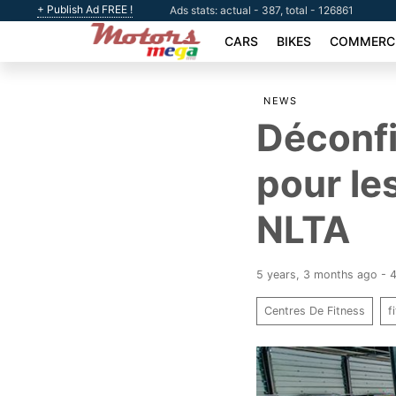
+ Publish Ad FREE !
Ads stats: actual - 387, total - 126861
CARS
BIKES
COMMERCI
NEWS
Déconfi
pour le
NLTA
5 years, 3 months ago - 
Centres De Fitness
f