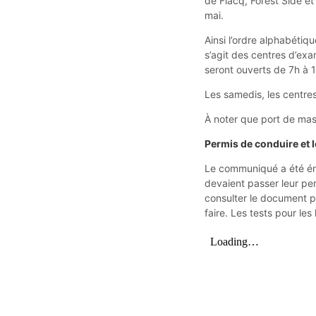
de Flacq, Forest Side e
mai.
Ainsi l’ordre alphabétiq
s’agit des centres d’e
seront ouverts de 7h à 1
Les samedis, les centres
À noter que port de masq
Permis de conduire et l
Le communiqué a été émi
devaient passer leur per
consulter le document po
faire. Les tests pour le