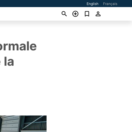
English
Français
normale
 la