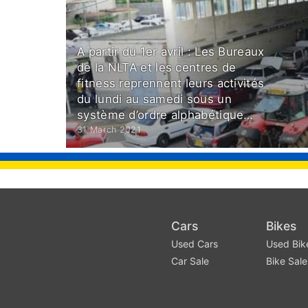
A partir du 1er avril : Les Bureaux
de la NLTA et les centres de
fitness reprennent leurs activités
du lundi au samedi sous un
système d’ordre alphabétique…
31 March 2021
Cars
Bikes
Used Cars
Used Bik
Car Sale
Bike Sale