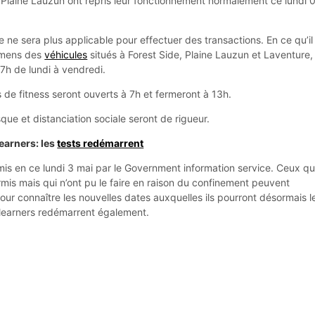
t Plaine Lauzun ont repris leur fonctionnement normalement ce lundi 
ue ne sera plus applicable pour effectuer des transactions. En ce qu’il
xamens des
véhicules
situés à Forest Side, Plaine Lauzun et Laventure, 
7h de lundi à vendredi.
 de fitness seront ouverts à 7h et fermeront à 13h.
ue et distanciation sociale seront de rigueur.
earners: les
tests redémarrent
s en ce lundi 3 mai par le Government information service. Ceux qu
mis mais qui n’ont pu le faire en raison du confinement peuvent
ur connaître les nouvelles dates auxquelles ils pourront désormais l
s learners redémarrent également.