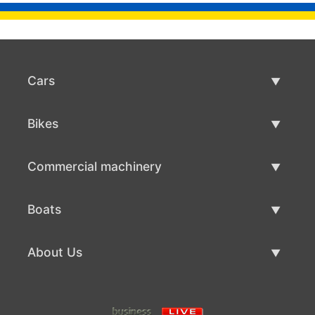
Cars
Used Cars
Bikes
Car Sale
Used Bikes
Commercial machinery
Bike Sale
Used Commercial Machinery
Boats
Commercial Machinery Sale
Used Boats
About Us
Boat Sale
About Us