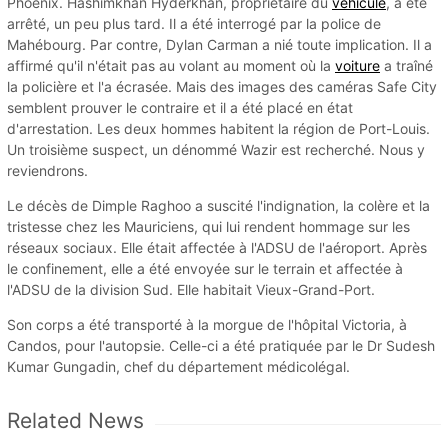
Phoenix. Hashimkhan Hyderkhan, propriétaire du
véhicule
, a été
arrêté, un peu plus tard. Il a été interrogé par la police de
Mahébourg. Par contre, Dylan Carman a nié toute implication. Il a
affirmé qu'il n'était pas au volant au moment où la
voiture
a traîné
la policière et l'a écrasée. Mais des images des caméras Safe City
semblent prouver le contraire et il a été placé en état
d'arrestation. Les deux hommes habitent la région de Port-Louis.
Un troisième suspect, un dénommé Wazir est recherché. Nous y
reviendrons.
Le décès de Dimple Raghoo a suscité l'indignation, la colère et la
tristesse chez les Mauriciens, qui lui rendent hommage sur les
réseaux sociaux. Elle était affectée à l'ADSU de l'aéroport. Après
le confinement, elle a été envoyée sur le terrain et affectée à
l'ADSU de la division Sud. Elle habitait Vieux-Grand-Port.
Son corps a été transporté à la morgue de l'hôpital Victoria, à
Candos, pour l'autopsie. Celle-ci a été pratiquée par le Dr Sudesh
Kumar Gungadin, chef du département médicolégal.
Related News