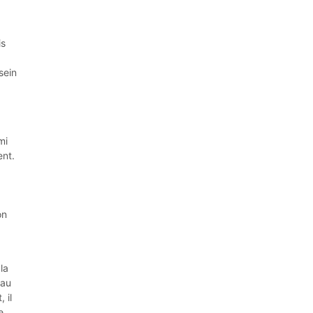
is
sein
mi
ent.
on
la
 au
 il
e