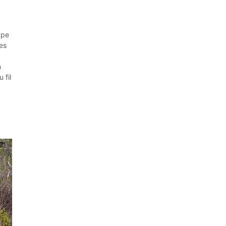
ype
res
n
 fil