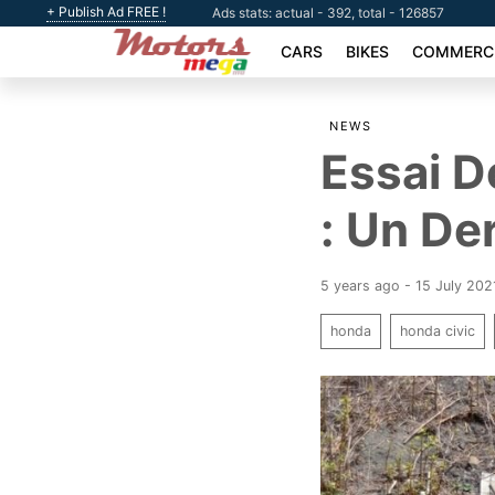
+ Publish Ad FREE !
Ads stats: actual - 392, total - 126857
CARS
BIKES
COMMERCI
NEWS
Essai D
: Un De
5 years ago - 15 July 202
honda
honda civic