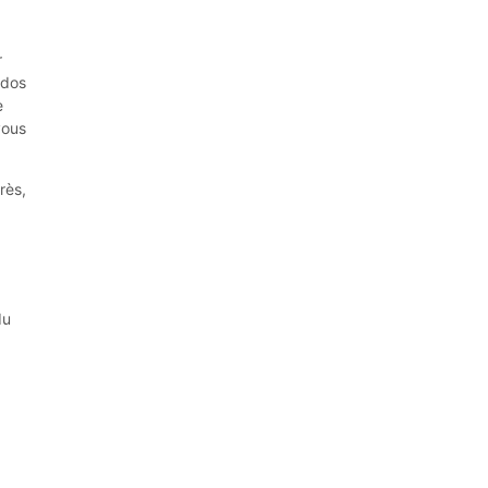
r
ados
e
vous
rès,
du