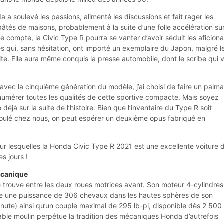
a a soulevé les passions, alimenté les discussions et fait rager les
âtés de maisons, probablement à la suite d’une folle accélération su
 de compte, la Civic Type R pourra se vanter d’avoir séduit les aficion
s qui, sans hésitation, ont importé un exemplaire du Japon, malgré l
te. Elle aura même conquis la presse automobile, dont le scribe qui 
avec la cinquième génération du modèle, j’ai choisi de faire un palma
numérer toutes les qualités de cette sportive compacte. Mais soyez
 déjà sur la suite de l’histoire. Bien que l’inventaire du Type R soit
oulé chez nous, on peut espérer un deuxième opus fabriqué en
ur lesquelles la Honda Civic Type R 2021 est une excellente voiture 
s jours !
écanique
 trouve entre les deux roues motrices avant. Son moteur 4-cylindres
ivre une puissance de 306 chevaux dans les hautes sphères de son
nute) ainsi qu’un couple maximal de 295 lb-pi, disponible dès 2 500
able moulin perpétue la tradition des mécaniques Honda d’autrefois