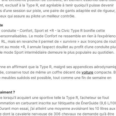
nt, exclusif à la Type R, est agréable à tenir quoiqu’il puisse devenir
ors d’une session sur piste, une paire de gants adaptée est de rigueur,
ux qui assure au pilote un meilleur contrôle.
te
conduite - Confort, Sport et +R - la Civic Type R bonifie cette
ersonnalisables. Le mode Confort ne ressemble en rien à l’expérienc
 RL, mais en revanche il permet de «
survivre
» aux tronçons de rou
t au mode +R, il annule l’aspect douillet au profit d’une conduite plu
 le mode Sport intermédiaire demeure le plus populaire au quotidien.
onne en affirmant que la Type R, malgré ses appendices aérodynami
tée, conserve tout de même un coffre décent de
voiture
compacte. Br
 meubles suédois est possible, tout comme une fin de semaine en
raiment ?
e lorsqu’il acquiert une sportive telle la Type R, l’acheteur se fout
mation en carburant inscrite sur l’étiquette de ÉnerGuide (9,6 L/10
ant mon essai, j’ai atteint une moyenne avoisinant les 10 litres aux
re dont la cavalerie nerveuse de 306 chevaux ne demande qu’à être