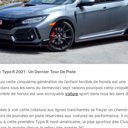
 Type R 2021 : Un Dernier Tour De Piste
uoi cette cinquième génération de l’enfant terrible de honda est une
dans tous les sens du termevoici sept raisons pourquoi cette cinqu
errible de honda est une incroyable
voiture
sport dans tous les sens 
ées à voir cette créature aux lignes tranchantes se frayer un chemin
t lors de journées en piste réservées aux voitures de performance. Il n
u à cette première Type R nord-américaine, la plus sportive des Civi
 dans le monde depuis le milieu des années 90.