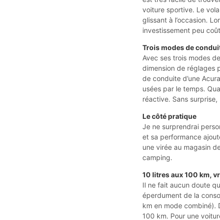
voiture sportive. Le vola
glissant à l’occasion. L
investissement peu coûte
Trois modes de condui
Avec ses trois modes de 
dimension de réglages p
de conduite d’une Acura
usées par le temps. Quan
réactive. Sans surprise,
Le côté pratique
Je ne surprendrai pers
et sa performance ajou
une virée au magasin de
camping.
10 litres aux 100 km, v
Il ne fait aucun doute qu
éperdument de la consom
km en mode combiné). Dur
100 km. Pour une voitu