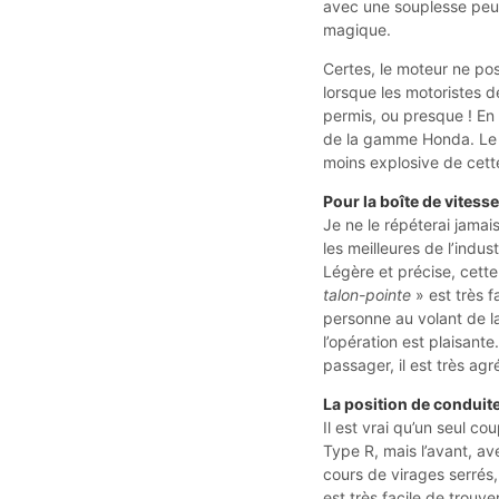
avec une souplesse peu 
magique.
Certes, le moteur ne po
lorsque les motoristes 
permis, ou presque ! En 
de la gamme Honda. Le V
moins explosive de cett
Pour la boîte de vitess
Je ne le répéterai jamai
les meilleures de l’ind
Légère et précise, cette 
talon-pointe
» est très f
personne au volant de l
l’opération est plaisant
passager, il est très agr
La position de conduit
Il est vrai qu’un seul co
Type R, mais l’avant, a
cours de virages serrés,
est très facile de trouv