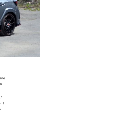
ième
du
 à
ous
c