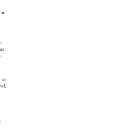
 un
e
tes
s
ques
ef,
0