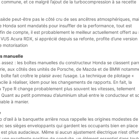
commune, et ce malgré l’ajout de la turbocompression à sa recette
ssède peut-être pas le côté cru de ses ancêtres atmosphériques, ma
de Honda sont mandatés pour insuffler de la performance, tout est
fin de compte, il est probablement le meilleur actuellement offert au 
US Acura RDX, si apprécié depuis sa refonte, profite d’une version
e motorisation
es manuelle
s assez : les boîtes manuelles du constructeur Honda se classent par
ustrie, aux côtés des unités de Porsche, de Mazda et de BMW notamm
boîte fait croître le plaisir avec l’usage. La technique de pilotage «
acile à réaliser, idem pour les changements de rapports. En fait, la
a Type R change probablement plus souvent les vitesses, tellement
e. Quant au petit pommeau d’aluminium situé entre le conducteur et s
éable à manier.
e
up d’œil à la banquette arrière nous rappelle les origines modestes de 
vec ses sièges enveloppants qui gardent les occupants bien en place
 est plus audacieux. Même si aucun ajustement électrique n’est offert,
er une excellente position de conduite, un élément essentiel dans tout