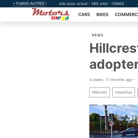
+ Publish Ad FREE !
Ads stats: actual - 389, total - 126863
CARS
BIKES
COMMERCI
NEWS
Hillcres
adopten
4 years, 11 months ago -
Hillcrest
mauritius