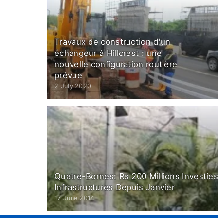
Travaux de construction d'un
échangeur à Hillcrest : une
nouvelle configuration routière
prévue
2 July 2020
Quatre-Bornes: Rs 200 Millions Investie
Infrastructures Depuis Janvier
17 June 2014