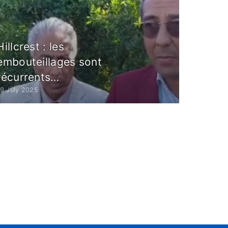
Hillcrest : les
embouteillages sont
récurrents…
19 July 2025