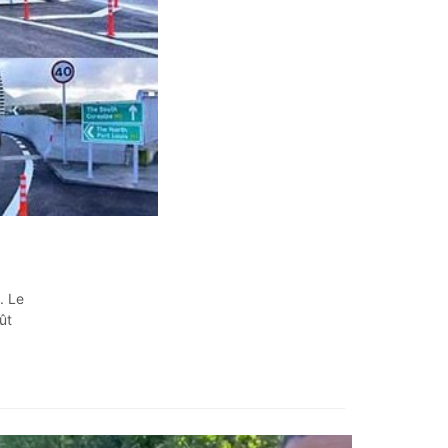
. Le
ût