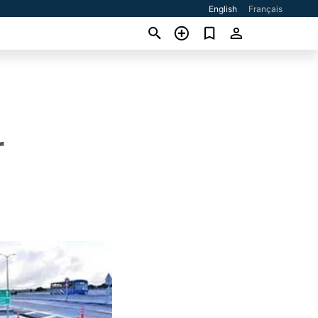
English
Français
r