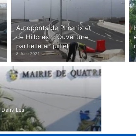
Autoponts de Phœnix et
de Hillcrest : Ouverture
partielle en juillet
8 June 2021
s Dans Les