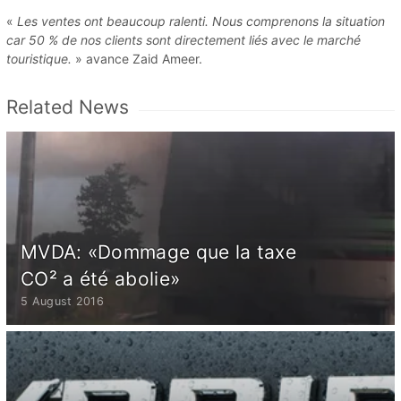
«
Les ventes ont beaucoup ralenti. Nous comprenons la situation
car 50 % de nos clients sont directement liés avec le marché
touristique.
» avance Zaid Ameer.
Related News
MVDA: «Dommage que la taxe
CO² a été abolie»
5 August 2016