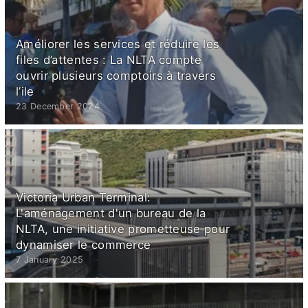
Améliorer les services et réduire les
files d’attentes : La NLTA compte
ouvrir plusieurs comptoirs à travers
l’ile
23 December 2024
Victoria Urban Terminal:
L'aménagement d'un bureau de la
NLTA, une initiative prometteuse pour
dynamiser le commerce
7 January 2025