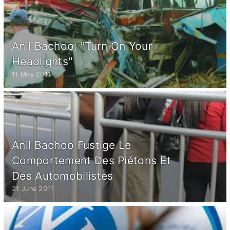
Anil Bachoo: "Turn On Your
Headlights"
11 May 2011
Anil Bachoo Fustige Le
Comportement Des Piétons Et
Des Automobilistes
21 June 2011