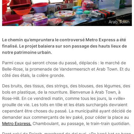
Arab Town
Le chemin qu’empruntera le controversé Metro Express a été
finalisé. Le projet balaiera sur son passage des hauts lieux de
notre patrimoine urbain.
Parmi ceux qui seront chose du passé, déplacés : le marché de
Belle-Rose, la promenade de Vandermeersch et Arab Town. Et du
côté des étals, la colère gronde.
Des bruits, des tissus, des strings, des blouses, des légumes, des
bols en plastique, de la nourriture. Bienvenue à Arab Town, à
Rose-Hill. En ce vendredi matin, comme tous les jours, la «ville»
grouille de vie. Les toits en tôle et les étals surchargés devraient
cependant être choses du passé. La municipalité ayant décidé de
demander aux commerçants de lev paké, pour céder la place au
Metro Express.
Chamboulant, au passage, le train-train quotidian.
Dont celui de Rajesh, marchand de dal puri. «Pa koné kot sa bann