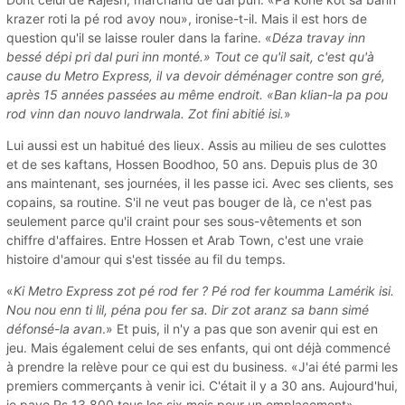
krazer roti la pé rod avoy nou», ironise-t-il. Mais il est hors de
question qu'il se laisse rouler dans la farine. «
Déza travay inn
bessé dépi pri dal puri inn monté.» Tout ce qu'il sait, c'est qu'à
cause du Metro Express, il va devoir déménager contre son gré,
après 15 années passées au même endroit. «Ban klian-la pa pou
rod vinn dan nouvo landrwala. Zot fini abitié isi.
»
Lui aussi est un habitué des lieux. Assis au milieu de ses culottes
et de ses kaftans, Hossen Boodhoo, 50 ans. Depuis plus de 30
ans maintenant, ses journées, il les passe ici. Avec ses clients, ses
copains, sa routine. S'il ne veut pas bouger de là, ce n'est pas
seulement parce qu'il craint pour ses sous-vêtements et son
chiffre d'affaires. Entre Hossen et Arab Town, c'est une vraie
histoire d'amour qui s'est tissée au fil du temps.
«
Ki Metro Express zot pé rod fer ? Pé rod fer koumma Lamérik isi.
Nou nou enn ti lil, péna pou fer sa. Dir zot aranz sa bann simé
défonsé-la avan
.» Et puis, il n'y a pas que son avenir qui est en
jeu. Mais également celui de ses enfants, qui ont déjà commencé
à prendre la relève pour ce qui est du business. «J'ai été parmi les
premiers commerçants à venir ici. C'était il y a 30 ans. Aujourd'hui,
je paye Rs 13 800 tous les six mois pour un emplacement»,