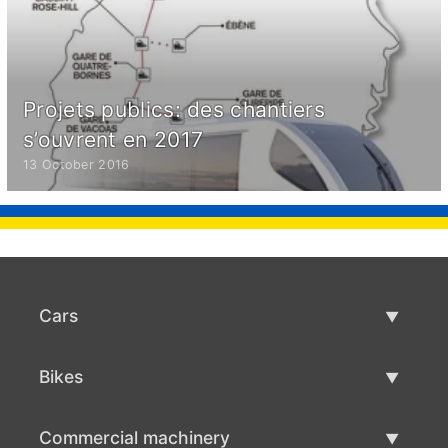
Projets publics: des chantiers
s’ouvrent en 2017
13 October 2016
Cars
Used Cars
Bikes
Car Sale
Used Bikes
Commercial machinery