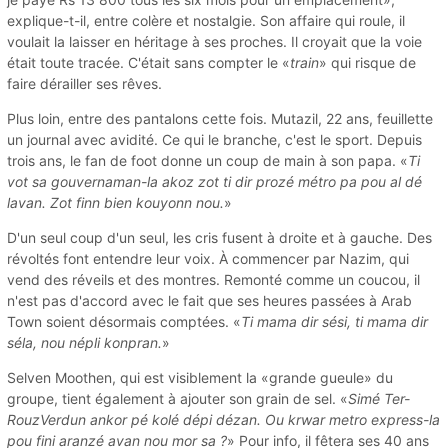
explique-t-il, entre colère et nostalgie. Son affaire qui roule, il
voulait la laisser en héritage à ses proches. Il croyait que la voie
était toute tracée. C'était sans compter le «
train
» qui risque de
faire dérailler ses rêves.
Plus loin, entre des pantalons cette fois. Mutazil, 22 ans, feuillette
un journal avec avidité. Ce qui le branche, c'est le sport. Depuis
trois ans, le fan de foot donne un coup de main à son papa. «
Ti
vot sa gouvernaman-la akoz zot ti dir prozé métro pa pou al dé
lavan. Zot finn bien kouyonn nou.
»
D'un seul coup d'un seul, les cris fusent à droite et à gauche. Des
révoltés font entendre leur voix. À commencer par Nazim, qui
vend des réveils et des montres. Remonté comme un coucou, il
n'est pas d'accord avec le fait que ses heures passées à Arab
Town soient désormais comptées. «
Ti mama dir sési, ti mama dir
séla, nou népli konpran.
»
Selven Moothen, qui est visiblement la «grande gueule» du
groupe, tient également à ajouter son grain de sel. «
Simé Ter-
RouzVerdun ankor pé kolé dépi dézan. Ou krwar metro express-la
pou fini aranzé avan nou mor sa ?
» Pour info, il fêtera ses 40 ans