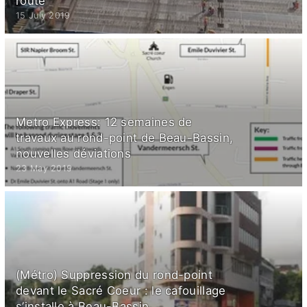
route
15 July 2019
Metro Express: 12 semaines de
travaux au rond-point de Beau-Bassin,
nouvelles déviations
23 May 2019
(Métro) Suppression du rond-point
devant le Sacré Coeur : le cafouillage
s’installe à Beau-Bassin