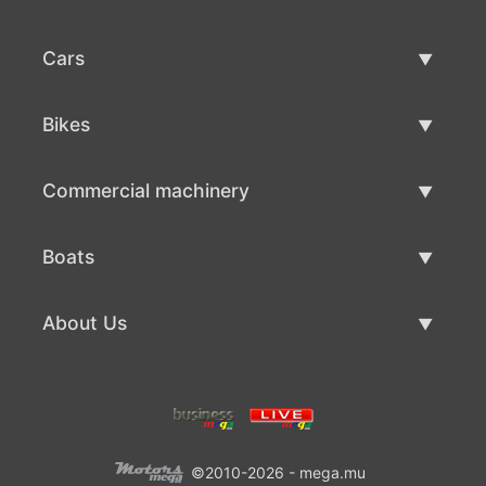
Cars
Used Cars
Bikes
Car Sale
Used Bikes
Commercial machinery
Bike Sale
Used Commercial Machinery
Boats
Commercial Machinery Sale
Used Boats
About Us
Boat Sale
About Us
Contacts
©2010-2026 - mega.mu
Terms Of Use