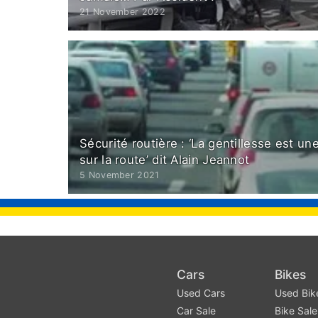
21 November 2022
Sécurité routière : ‘La gentillesse est u
sur la route’ dit Alain Jeannot
5 November 2021
Cars
Bikes
Used Cars
Used Bik
Car Sale
Bike Sale