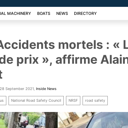
AL MACHINERY
BOATS
NEWS
DIRECTORY
ccidents mortels : « L
de prix », affirme Alai
t
- 28 September 2021
,
Inside News
ius
National Road Safety Council
NRSF
road safety