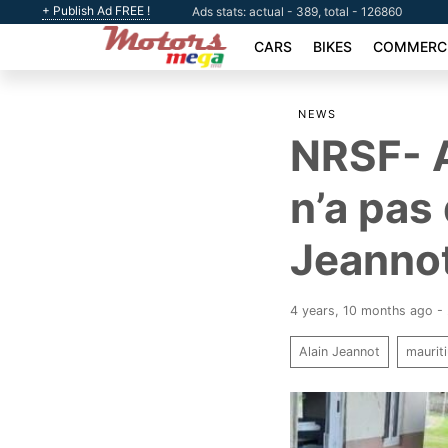
+ Publish Ad FREE !
Ads stats: actual - 389, total - 126860
CARS
BIKES
COMMERCI
NEWS
NRSF- A
n’a pas 
Jeanno
4 years, 10 months ago 
Alain Jeannot
maurit