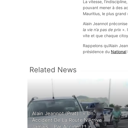
La vitesse, l’indisciplin
pouvant mener à des acci
Mauritius, le plus grand
Alain Jeannot préconise 
la vie n’a pas de prix
». 
vite et que chaque citoy
Rappelons qu’Alain Jeann
présidence du
National
Related News
Alain Jeannot (Prat) : « Un
Accident De La Route N’Arrive
Jamais… Par Accident ! »