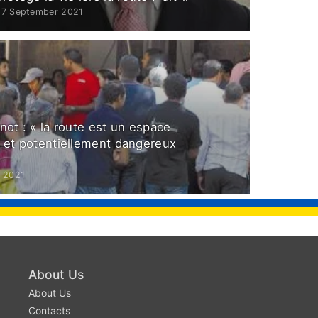
27 September 2021
not : « la route est un espace
r et potentiellement dangereux
 2021
About Us
About Us
Contacts