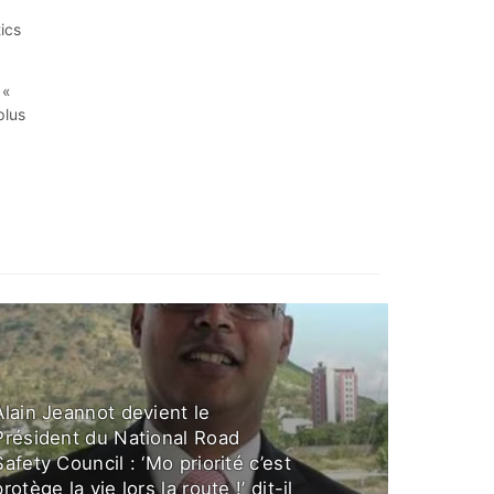
ics
, «
plus
Alain Jeannot devient le
Président du National Road
Safety Council : ‘Mo priorité c’est
protège la vie lors la route !’ dit-il