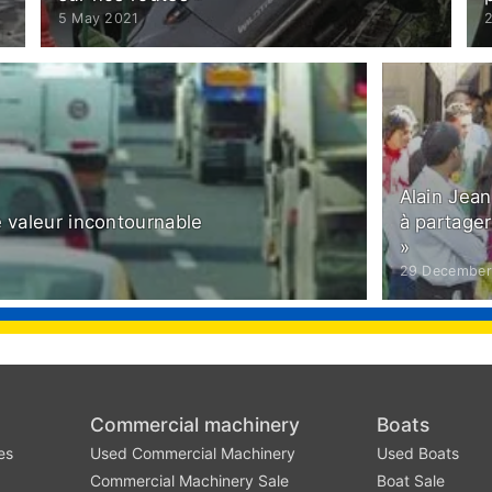
5 May 2021
Alain Jean
ne valeur incontournable
à partage
»
29 December
Commercial machinery
Boats
es
Used Commercial Machinery
Used Boats
Commercial Machinery Sale
Boat Sale