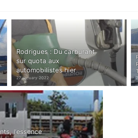
Rodrigues : Du carburant
sur quota aux
automobilistes hier
27 January 2022
nts, l’essence