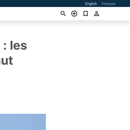
English
Français
: les
aut