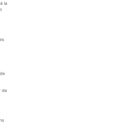
é la
et
ues
ode
r de
u
ns