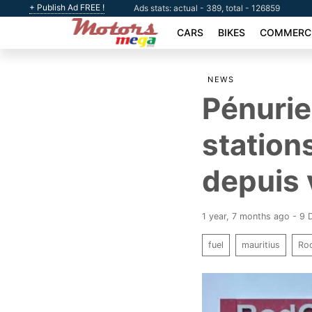
+ Publish Ad FREE !
Ads stats: actual - 389, total - 126859
CARS
BIKES
COMMERCI
NEWS
Pénurie
station
depuis 
1 year, 7 months ago - 9
fuel
mauritius
Ro