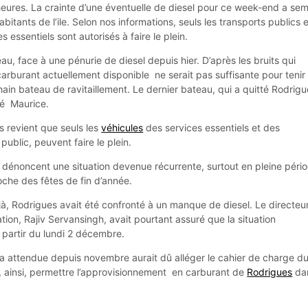
eures. La crainte d’une éventuelle de diesel pour ce week-end a sem
bitants de l’ile. Selon nos informations, seuls les transports publics 
 essentiels sont autorisés à faire le plein.
au, face à une pénurie de diesel depuis hier. D’après les bruits qui
carburant actuellement disponible ne serait pas suffisante pour tenir
chain bateau de ravitaillement. Le dernier bateau, qui a quitté Rodrig
té Maurice.
s revient que seuls les
véhicules
des services essentiels et des
public, peuvent faire le plein.
, dénoncent une situation devenue récurrente, surtout en pleine péri
oche des fêtes de fin d’année.
à, Rodrigues avait été confronté à un manque de diesel. Le directeu
tion, Rajiv Servansingh, avait pourtant assuré que la situation
à partir du lundi 2 décembre.
ia attendue depuis novembre aurait dû alléger le cahier de charge d
 ainsi, permettre l’approvisionnement en carburant de
Rodrigues
da