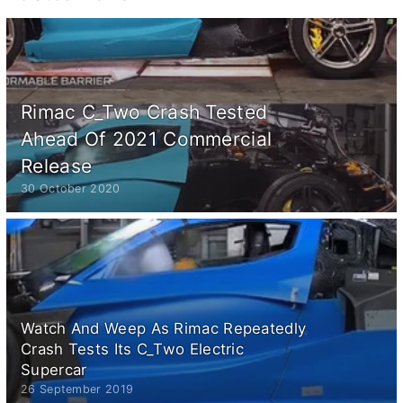
Rimac C_Two Crash Tested
Ahead Of 2021 Commercial
Release
30 October 2020
Watch And Weep As Rimac Repeatedly
Crash Tests Its C_Two Electric
Supercar
26 September 2019