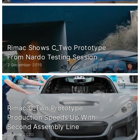
Rimac Shows C_Two Prototype
From Nardo Testing Session
2 December 2019
Rimac C_Two Prototype
Production Speeds Up With
Second Assembly Line
17 June 2020