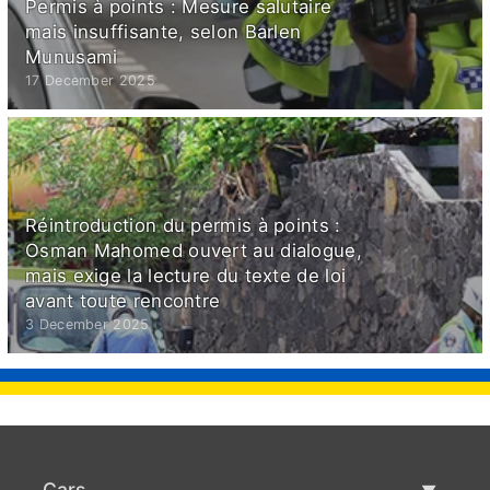
Permis à points : Mesure salutaire
mais insuffisante, selon Barlen
Munusami
17 December 2025
Réintroduction du permis à points :
Osman Mahomed ouvert au dialogue,
mais exige la lecture du texte de loi
avant toute rencontre
3 December 2025
Cars