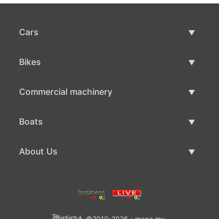
Cars
Used Cars
Bikes
Car Sale
Used Bikes
Commercial machinery
Bike Sale
Used Commercial Machinery
Boats
Commercial Machinery Sale
Used Boats
About Us
Boat Sale
About Us
Contacts
©2010-2026 - mega.mu