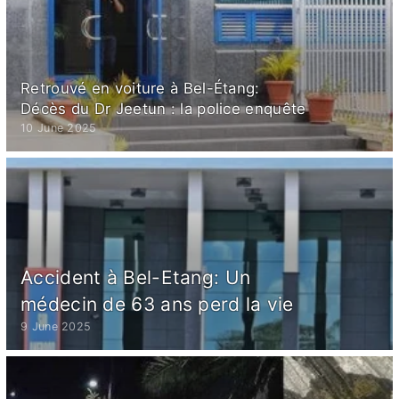
Retrouvé en voiture à Bel-Étang:
Décès du Dr Jeetun : la police enquête
10 June 2025
Accident à Bel-Etang: Un
médecin de 63 ans perd la vie
9 June 2025