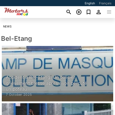
English
Français
NEWS
Bel-Etang
Accident à Bel-Étang: Un policier
grièvement blessé après avoir percuté
un poteau
7 October 2025