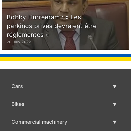
Bobby Hurreeram : « Les
parkings privés devraient être
réglementés »
20 July 2022
Cars
Used Cars
Bikes
Car Sale
Used Bikes
Commercial machinery
Bike Sale