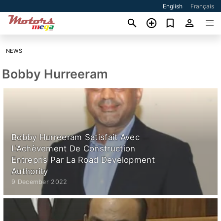
English
Français
NEWS
Bobby Hurreeram
Bobby Hurreeram Satisfait Avec
L’Achèvement De Construction
Entrepris Par La Road Development
Authority
9 December 2022