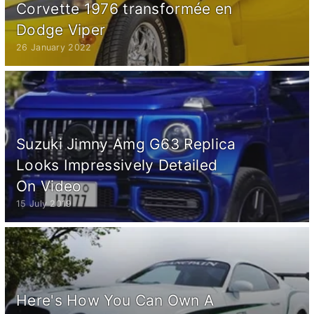
Corvette 1976 transformée en
Dodge Viper
26 January 2022
Suzuki Jimny Amg G63 Replica
Looks Impressively Detailed
On Video
15 July 2019
Here's How You Can Own A