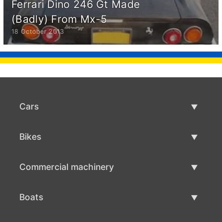
Ferrari Dino 246 Gt Made
(Badly) From Mx-5
18 October 2013
Cars
Used Cars
Bikes
Car Sale
Used Bikes
Commercial machinery
Bike Sale
Used Commercial Machinery
Boats
Commercial Machinery Sale
Used Boats