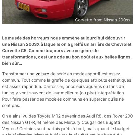
Corvette from Nissan 200sx
Le musée des horreurs nous emmène aujourd’hui découvrir
une Nissan 200SX à laquelle on a greffé un arrière de Chevrolet
Corvette C5. Comme toujours avec ce genre de
transformations, c’est une ode au bon goût et aux belles lignes,
bien sûr…
Transformer une
voiture
de série en modèlesportif est assez
commun. Tout comme la greffe de quelques attributs esthétiques
est assez répandue. Carrossier, bricoleurs aguerris ou fans de
tuning y vont souvent de leur meilleure (ou pire) interprétation.
Pour faire passer des modèles communs en supercar qu’ils ne
sont pas.
On a ainsi vu des Toyota MR2 devenir des Audi R8, des Rover 200
des Nissan GT-R, et même des Mercury Cougar des Bugatti
Veyron ! Certains sont parfois prêts à tout, mais quand le budget
ou la réalisation laissent à désirer, le résultat est la plupart du