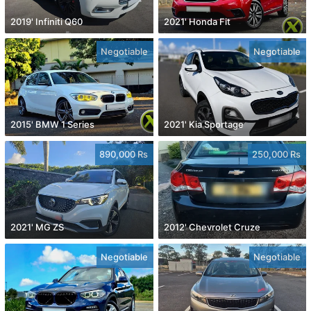
2019' Infiniti Q60
2021' Honda Fit
Negotiable
Negotiable
2015' BMW 1 Series
2021' Kia Sportage
890,000 Rs
250,000 Rs
2021' MG ZS
2012' Chevrolet Cruze
Negotiable
Negotiable