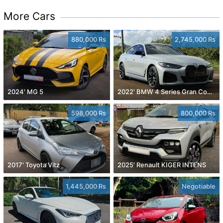
More Cars
880,000 Rs
2,745,000 Rs
2024' MG 5
2022' BMW 4 Series Gran Coupe
598,000 Rs
800,000 Rs
2017' Toyota Vitz
2025' Renault KIGER INTENS
1,445,000 Rs
Negotiable