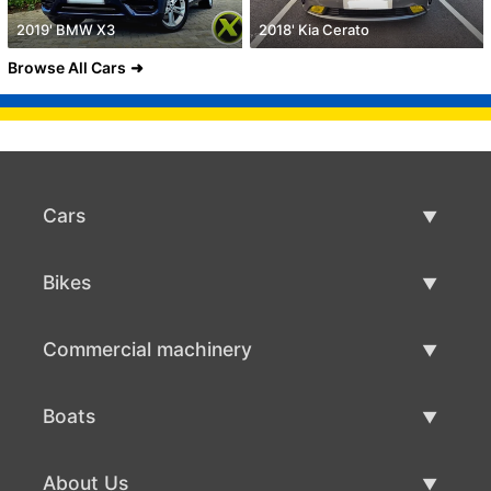
2019' BMW X3
2018' Kia Cerato
Browse All Cars
Cars
Used Cars
Bikes
Car Sale
Used Bikes
Commercial machinery
Bike Sale
Used Commercial Machinery
Boats
Commercial Machinery Sale
Used Boats
About Us