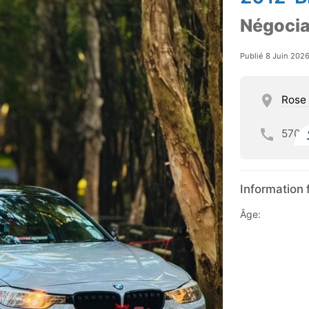
Négocia
Publié 8 Juin 202
Rose 
570
Information 
Âge: