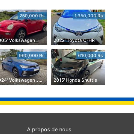
250,000 Rs
1,350,000 Rs
005' Volkswagen
2022' Toyota C-HR
960,000 Rs
610,000 Rs
2024' Volkswagen Jetta
2015' Honda Shuttle
A propos de nous