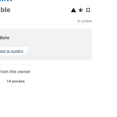
ble
6
ID: yOkbHI
Belle
Voir le numéro
from the owner
14 années