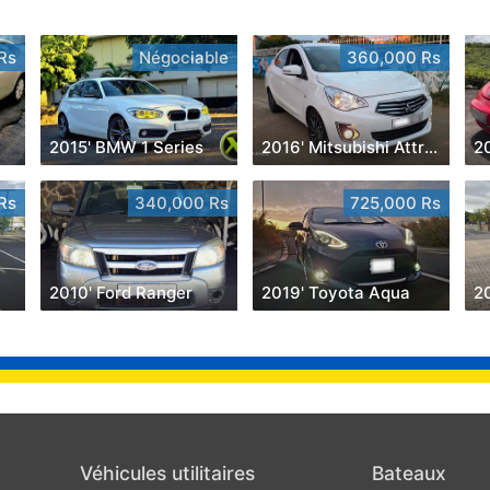
Rs
Négociable
360,000 Rs
2015' BMW 1 Series
2016' Mitsubishi Attrage
2
Rs
340,000 Rs
725,000 Rs
2010' Ford Ranger
2019' Toyota Aqua
Véhicules utilitaires
Bateaux