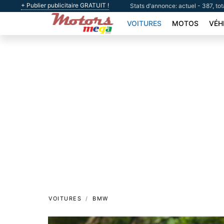
+ Publier publicitaire GRATUIT !
Stats d'annonce: actuel - 387, tot
VOITURES
MOTOS
VÉH
VOITURES
BMW