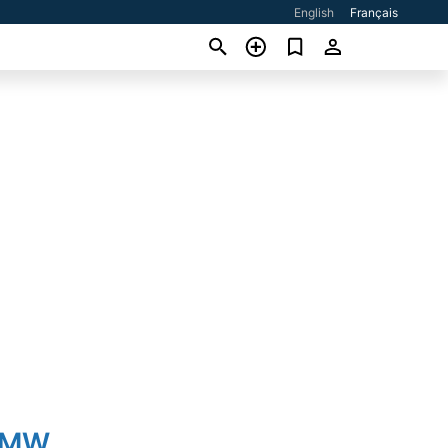
English
Français
BMW