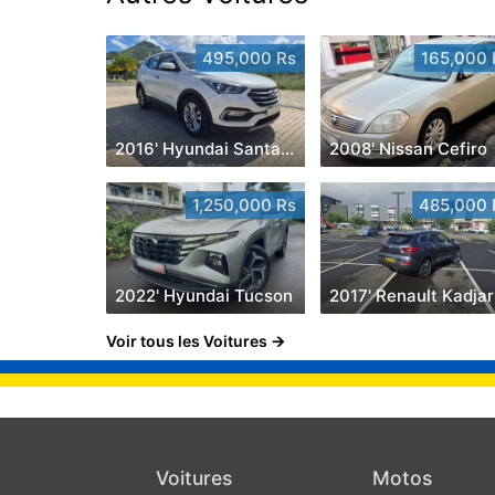
495,000 Rs
165,000 
2016' Hyundai Santa Fe
2008' Nissan Cefiro
1,250,000 Rs
485,000 
2022' Hyundai Tucson
2017' Renault Kadjar
Voir tous les Voitures
Voitures
Motos