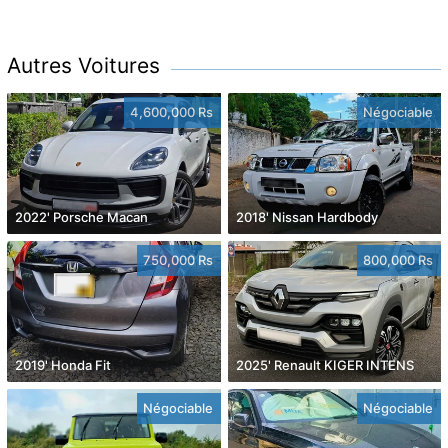
Autres Voitures
4,600,000 Rs
Négociable
2022' Porsche Macan
2018' Nissan Hardbody
750,000 Rs
800,000 Rs
2019' Honda Fit
2025' Renault KIGER INTENS
Négociable
Négociable