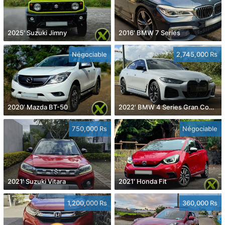
2025' Suzuki Jimny
2016' BMW 7 Series
Négociable
2,745,000 Rs
2020' Mazda BT-50
2022' BMW 4 Series Gran Coupe
750,000 Rs
Négociable
2021' Suzuki Vitara
2021' Honda Fit
1,200,000 Rs
360,000 Rs