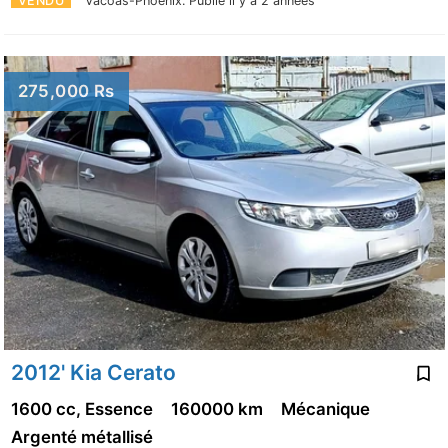
VENDU
Vacoas-Phoenix.
Publié il y a 2 années
275,000 Rs
2012' Kia Cerato
1600 cc, Essence
160000 km
Mécanique
Argenté métallisé