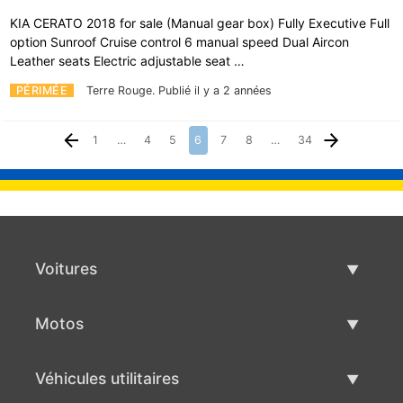
KIA CERATO 2018 for sale (Manual gear box) Fully Executive Full
option Sunroof Cruise control 6 manual speed Dual Aircon
Leather seats Electric adjustable seat …
PÉRIMÉE
Terre Rouge.
Publié il y a 2 années
1
…
4
5
6
7
8
…
34
Voitures
Voitures d'occasion
Motos
Vente de voiture
Motos d'occasion
Véhicules utilitaires