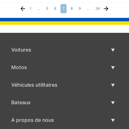
1
…
5
6
7
8
9
…
34
Voitures
Voitures d'occasion
Motos
Vente de voiture
Motos d'occasion
Véhicules utilitaires
Vente de moto
Véhicules utilitaires d'occasion
Bateaux
Vente de véhicules utilitaires
Bateaux d'occasion
A propos de nous
Vente de bateaux