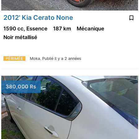
2012' Kia Cerato None
1590 cc, Essence
187 km
Mécanique
Noir métallisé
PÉRIMÉE
Moka.
Publié il y a 2 années
380,000 Rs