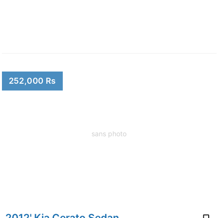
252,000 Rs
sans photo
2012' Kia Cerato Sedan