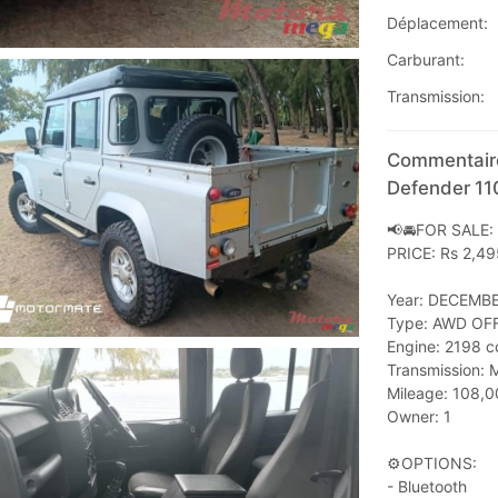
Déplacement:
Carburant:
Transmission:
Commentaire
Defender 11
📢🚘FOR SALE:
PRICE: Rs 2,4
Year: DECEMB
Type: AWD OF
Engine: 2198 
Transmission:
Mileage: 108,
Owner: 1
⚙️OPTIONS:
- Bluetooth