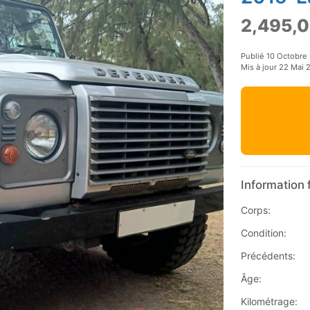
2,495,0
Publié 10 Octobre
Mis à jour 22 Mai 
Information 
Corps:
Condition:
Précédents:
Âge:
Kilométrage: