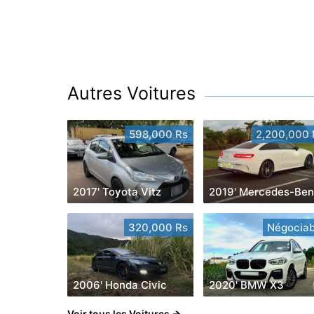
Autres Voitures
598,000 Rs
2,200,000 
2017' Toyota Vitz
320,000 Rs
Négociab
2006' Honda Civic
2020' BMW X3
Voir tous les Voitures