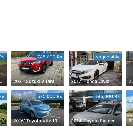
Rs
745,000 Rs
Négociable
2019' Mercedes-Benz E 300
2021' Suzuki Vitara
2017' Honda Civic
2
le
575,000 Rs
495,000 Rs
2016' Toyota Vitz 1300cc
2014' Toyota Fielder
2