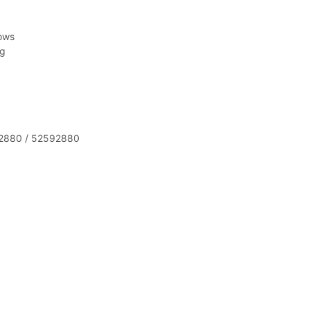
dows
ng
82880 / 52592880