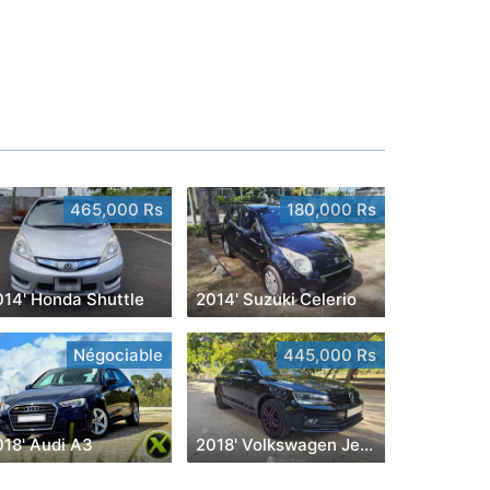
465,000 Rs
180,000 Rs
014' Honda Shuttle
2014' Suzuki Celerio
Négociable
445,000 Rs
018' Audi A3
2018' Volkswagen Jetta