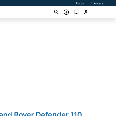
English
Français
Land Rover Defender 110