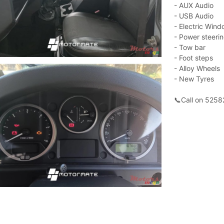
- AUX Audio
- USB Audio
- Electric Win
- Power steeri
- Tow bar
- Foot steps
- Alloy Wheels
- New Tyres
📞Call on 525