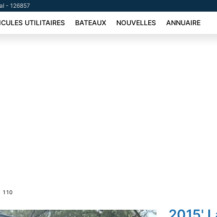
tal - 126857
ICULES UTILITAIRES
BATEAUX
NOUVELLES
ANNUAIRE
 110
2015' 