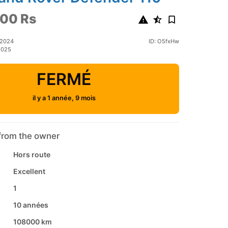
00 Rs
 2024
ID: O5fxHw
2025
FERMÉ
il y a 1 année, 9 mois
from the owner
Hors route
Excellent
1
10 années
108000 km