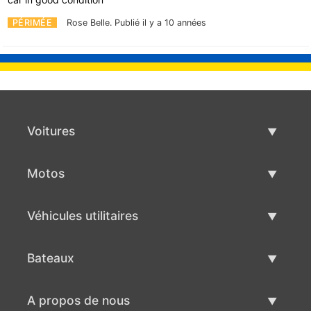
PÉRIMÉE
Rose Belle.
Publié il y a 10 années
Voitures
Voitures d'occasion
Motos
Vente de voiture
Motos d'occasion
Véhicules utilitaires
Vente de moto
Véhicules utilitaires d'occasion
Bateaux
Vente de véhicules utilitaires
Bateaux d'occasion
A propos de nous