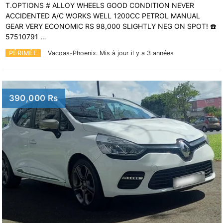
T.OPTIONS # ALLOY WHEELS GOOD CONDITION NEVER
ACCIDENTED A/C WORKS WELL 1200CC PETROL MANUAL
GEAR VERY ECONOMIC RS 98,000 SLIGHTLY NEG ON SPOT! ☎️
57510791 …
PÉRIMÉE
Vacoas-Phoenix.
Mis à jour il y a 3 années
390,000 Rs