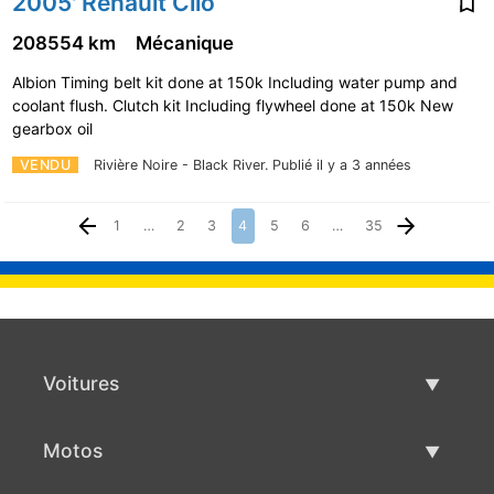
2005' Renault Clio
208554 km
Mécanique
Albion Timing belt kit done at 150k Including water pump and
coolant flush. Clutch kit Including flywheel done at 150k New
gearbox oil
VENDU
Rivière Noire - Black River.
Publié il y a 3 années
1
…
2
3
4
5
6
…
35
Voitures
Voitures d'occasion
Motos
Vente de voiture