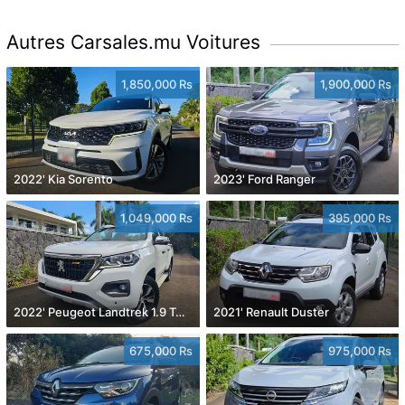
Autres Carsales.mu Voitures
1,850,000 Rs
1,900,000 Rs
2022' Kia Sorento
2023' Ford Ranger
1,049,000 Rs
395,000 Rs
2022' Peugeot Landtrek 1.9 Turbo Diesel 4x4
2021' Renault Duster
675,000 Rs
975,000 Rs