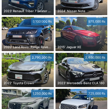
2023' Renault Triber 7 Seater 1.0
2024' Nissan Note
3,100,000 Rs
975,000 Rs
2020' Land Rover Range Rover Sport
2015' Jaguar XE
2,790,000 Rs
2,400,000 Rs
2022' Toyota Crown
2023' Mercedes-Benz CLA 180
1,250,000 Rs
725,000 Rs