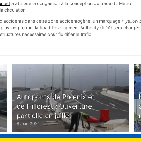
omed
a attribué la congestion à la conception du tracé du Metro
a circulation.
s d'accidents dans cette zone accidentogène, un marquage «
yellow 
 À plus long terme, la Road Development Authority (RDA) sera chargée
structures nécessaires pour fluidifier le trafic.
Autoponts de Phœnix et
de Hillcrest : Ouverture
partielle en juillet
8 Juin 2021