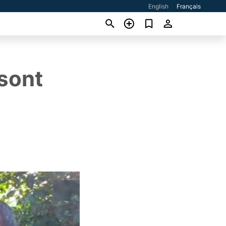
English
Français
 sont