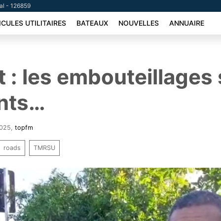
tal - 126859
ICULES UTILITAIRES
BATEAUX
NOUVELLES
ANNUAIRE
st : les embouteillages
ents…
2025
,
topfm
roads
TMRSU