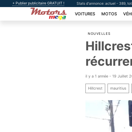
+ Publier publicitaire GRATUIT !
Stats d'annonce: actuel - 389, to
VOITURES
MOTOS
VÉH
NOUVELLES
Hillcre
récurr
il y a 1 année - 19 Juillet 
Hillcrest
mauritius