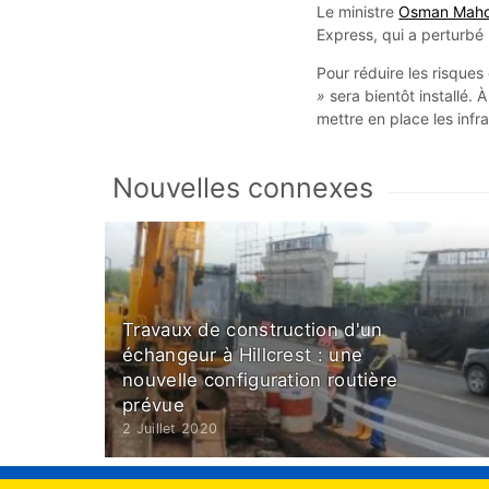
Le ministre
Osman Mah
Express, qui a perturbé l
Pour réduire les risque
»
sera bientôt installé.
mettre en place les infra
Nouvelles connexes
Travaux de construction d'un
échangeur à Hillcrest : une
nouvelle configuration routière
prévue
2 Juillet 2020