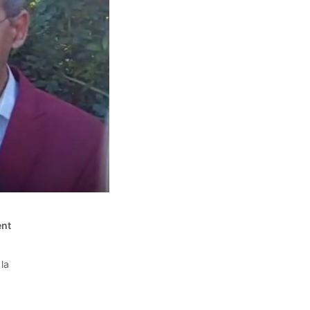
ent
 la