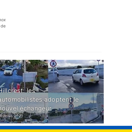
box
 de
Hillcrest: les
automobilistes adoptent le
nouvel échangeur
16 Août 2021