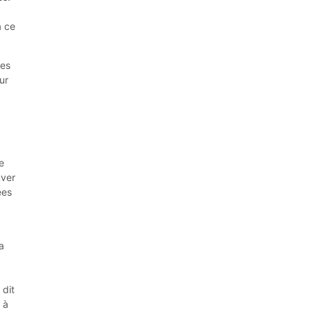
.
a ce
res
ur
e
uver
ées
a
 dit
 à