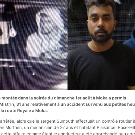
e montée dans la soirée du dimanche 1er août à Moka a permis
Mistrin, 31 ans relativement à un accident survenu aux petites he
r la route Royale à Moka.
rrêtée, alors que le sergent Sumputh effectuait un contrôle routier 
en Murthen, un mécanicien de 27 ans et habitant Plaisance, Rose-Hill
 cette affaire comme étant le conducteur a été appréhendé peu apr