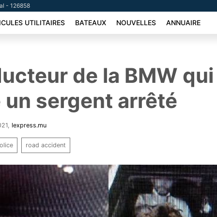
tal - 126858
ICULES UTILITAIRES
BATEAUX
NOUVELLES
ANNUAIRE
ucteur de la BMW qui
 un sergent arrêté
021
,
lexpress.mu
olice
road accident