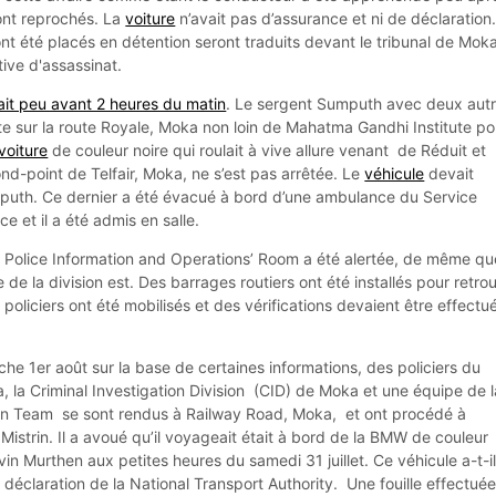
sont reprochés. La
voiture
n’avait pas d’assurance et ni de déclaration
nt été placés en détention seront traduits devant le tribunal de Mok
tive d'assassinat.
était peu avant 2 heures du matin
. Le sergent Sumputh avec deux aut
ste sur la route Royale, Moka non loin de Mahatma Gandhi Institute po
voiture
de couleur noire qui roulait à vive allure venant de Réduit et
rond-point de Telfair, Moka, ne s’est pas arrêtée. Le
véhicule
devait
puth. Ce dernier a été évacué à bord d’une ambulance du Service
e et il a été admis en salle.
 Police Information and Operations’ Room a été alertée, de même qu
 de la division est. Des barrages routiers ont été installés pour retro
 policiers ont été mobilisés et des vérifications devaient être effectu
he 1er août sur la base de certaines informations, des policiers du
, la Criminal Investigation Division (CID) de Moka et une équipe de l
ion Team se sont rendus à Railway Road, Moka, et ont procédé à
 Mistrin. Il a avoué qu’il voyageait était à bord de la BMW de couleur
in Murthen aux petites heures du samedi 31 juillet. Ce véhicule a-t-il
i déclaration de la National Transport Authority. Une fouille effectuée