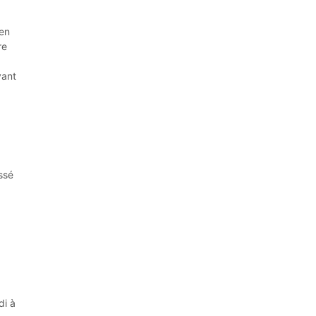
hen
re
vant
ssé
di à