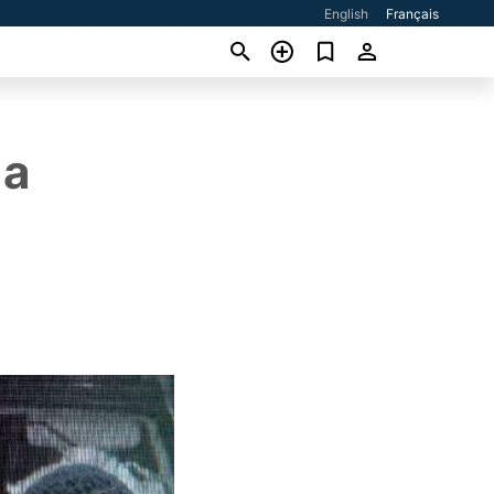
English
Français
 a