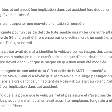
êtés et ont avoué leur implication dans cet accident lors duquel un
 grièvement blessé.
rraient apporter une nouvelle orientation à l’enquête.
nquête pour un cas de délit de fuite semble dissimuler une autre affa
é de 56 ans, avait été renversée par une voiture lors d’un contrôle, 
de Telfair, vendredi.
a police avait du mal à identifier le véhicule sur les images des cam
une vaste opération que le numéro de la plaque d’immatriculation a pu
police devait découvrir que la plaque en question avait été modifiée.
mpagnée de son unité de la CID et celle de la MCIT, a procédé à
nt de Moka. Celui-ci a révélé qu’il se trouvait sur le siège passager du
ans a alors dénoncé un habitant de Rose-Hill qui était au volant. Cel
ué son implication dans cet accident.
ndiqué à la police que le véhicule n’était pas assuré et n’avait pas de
La plaque d’immatriculation avait aussi été remplacée, l’originale a é
ain en friche.