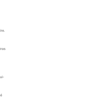
ire.
à
éras
ui-
té