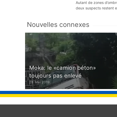
Autant de zones d’ombres
deux suspects restent e
Nouvelles connexes
Moka: le «camion béton»
toujours pas enlevé
28 Mai 2019