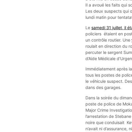
Il a avoué les faits qui 
Les deux suspects qui o
lundi matin pour tentata
Le
samedi 31 juillet, il 
policiers étaient en po
un contrôle routier. Une
roulait en direction du 
percuter le sergent Sum
d’Aide Médicale d’Urgenc
Immédiatement après la
tous les postes de police
le véhicule suspect. Des
dans des garages.
Dans la soirée du dimanc
poste de police de Moka
Major Crime Investigat
l’arrestation de Stebane
noire que conduisait Kev
n’avait ni d’assurance, n