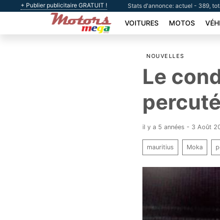
+ Publier publicitaire GRATUIT !
Stats d'annonce: actuel - 389, to
VOITURES
MOTOS
VÉH
NOUVELLES
Le cond
percuté
il y a 5 années - 3 Août 2
mauritius
Moka
p