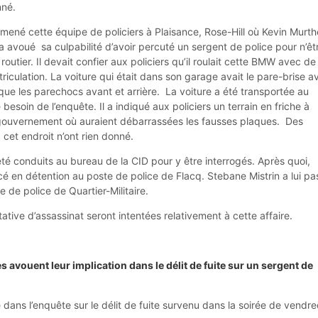
nné.
mené cette équipe de policiers à Plaisance, Rose-Hill où Kevin Murt
 a avoué sa culpabilité d’avoir percuté un sergent de police pour n’êt
routier. Il devait confier aux policiers qu’il roulait cette BMW avec de
iculation. La voiture qui était dans son garage avait le pare-brise a
 les parechocs avant et arrière. La voiture a été transportée au
besoin de l’enquête. Il a indiqué aux policiers un terrain en friche à
 gouvernement où auraient débarrassées les fausses plaques. Des
cet endroit n’ont rien donné.
té conduits au bureau de la CID pour y être interrogés. Après quoi,
cé en détention au poste de police de Flacq. Stebane Mistrin a lui pa
te de police de Quartier-Militaire.
ative d’assassinat seront intentées relativement à cette affaire.
avouent leur implication dans le délit de fuite sur un sergent de
dans l’enquête sur le délit de fuite survenu dans la soirée de vendre