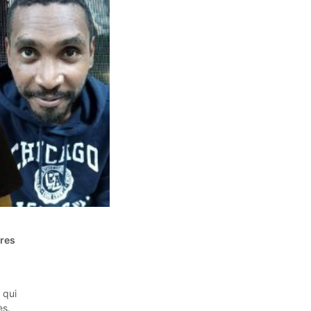
ures
à
 qui
ès.