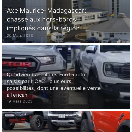
Axe Maurice-Madagascar:
chasse aux hors-bords
impliqués dans la région
20 Mars 2023
Qu’adviendra-t-il des Ford Raptor
saisis par l’ICAC : plusieurs
possibilités, dont une éventuelle vente
à l’encan
19 Mars 2023