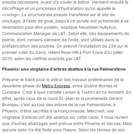
ensuite nécessaire, avant d'y couler le béton. Viennent ensuite le
décoffrage et un processus d'hydratation qu'on appelle le
«curing». La structure est ensuite transférée sur le site de
stockage, à l'aide de grue, jusqu'à ce qu'elle soit acheminée à sa
destination pour être posée
», explique Nausheen Aullybux,
Communication Manager de L&T. Selon elle, des équipements de
pointe, dont certains viennent de l'Inde, sont utilisés dans la
préfabrication des poutres. On prévoit l'installation de 234 sur le
premier volet du tracé, reliant Rose-Hill à Port-Louis d'ici juillet
2019, selon les chiffres avancés par L&T.
Phoenix: une vingtaine d'arbres abattus à la rue Palmerstone
Préparer le tracé pour le début des travaux préliminaires de la
deuxième phase du
Metro Express
, entre Quatre-Bornes et
Curepipe. C'est à quoi s'attelle Larsen & Toubro en ce moment. En
effet, après ceux de la route St-Jean et la promenade Gérard
Bruneau, c'est au tour des arbres de la rue Palmerstone, à
Phoenix, d'être sacrifiés à la tronçonneuse. Mercredi, une
vingtaine d'arbres ont été abattus sur cette route. Il nous revient
que d'autres abattages sont prévus entre Phoenix et Vacoas. Mais
aucune date n'a été fixée pour l'heure. Selon les termes de son