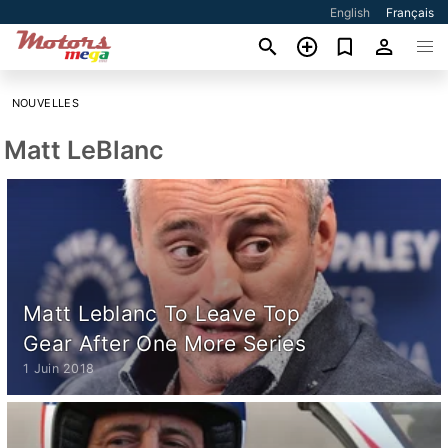
English
Français
NOUVELLES
Matt LeBlanc
Matt Leblanc To Leave Top
Gear After One More Series
1 Juin 2018