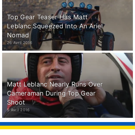
Top Gear Teaser Has Matt
Leblanc Squeezed Into An Ariel
Nomad
26 Avril 2016
Matt Leblanc Nearly Runs Over
Cameraman During Top Gear
Shoot
5 Avril 2016