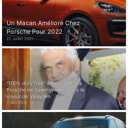
Un Macan Amélioré Chez
Porsche Pour 2022
22 Juillet 2021
“100% duty free” à Rs 3,2 M : La
Porsche de Sawmynaden dans le
viseur de Valayden
7 Juin 2021