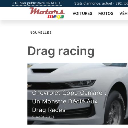
+ Publier publicitaire GRATUIT !
Stats d'annonce: actuel - 392, to
VOITURES
MOTOS
VÉH
NOUVELLES
Drag racing
Chevrolet Copo Camaro :
Un Monstre Dédié Aux
Drag Races
5 Août 2021