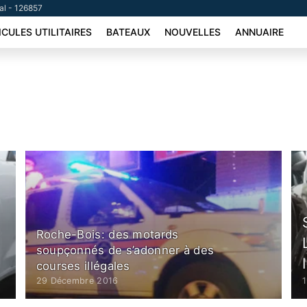
tal - 126857
ICULES UTILITAIRES
BATEAUX
NOUVELLES
ANNUAIRE
Roche-Bois: des motards
soupçonnés de s’adonner à des
courses illégales
29 Décembre 2016