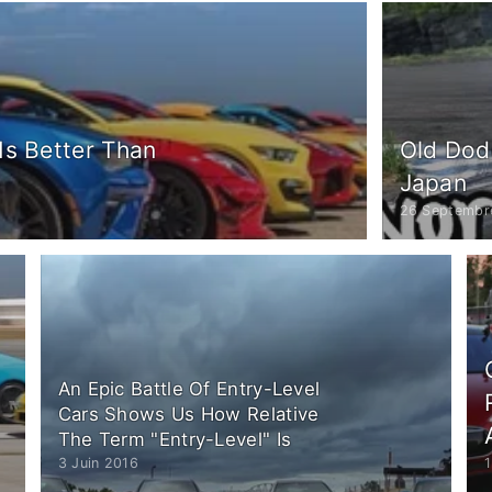
Is Better Than
Old Dod
Japan
26 Septembr
An Epic Battle Of Entry-Level
Cars Shows Us How Relative
The Term "Entry-Level" Is
3 Juin 2016
1