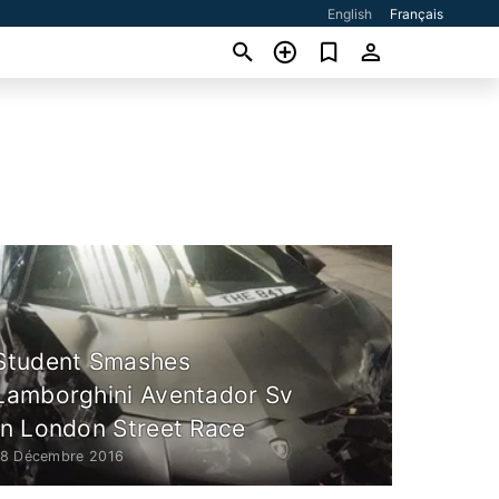
English
Français
Student Smashes
Lamborghini Aventador Sv
In London Street Race
18 Décembre 2016