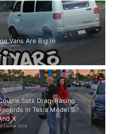
ge Vans Are Big In
e 2016
Couple Sets Drag-Racing
Records In Tesla Model S
And X
6 Février 2016