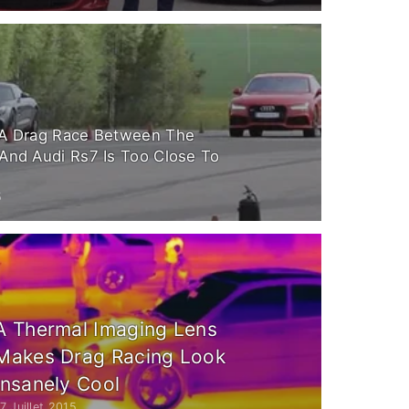
A Drag Race Between The
And Audi Rs7 Is Too Close To
5
A Thermal Imaging Lens
Makes Drag Racing Look
Insanely Cool
7 Juillet 2015