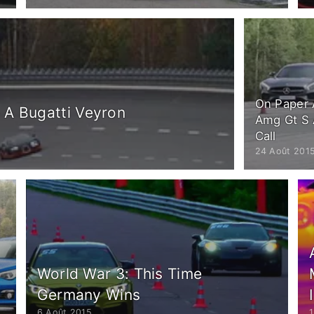
On Paper 
 A Bugatti Veyron
Amg Gt S 
Call
24 Août 201
World War 3: This Time
Germany Wins
6 Août 2015
1