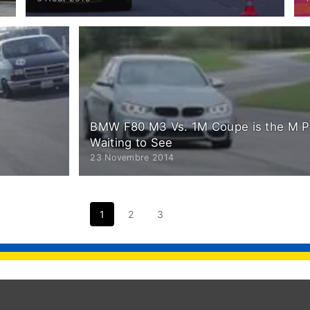
BMW F80 M3 Vs. 1M Coupe is the M P
Waiting to See
23 Novembre 2014
1
2
3