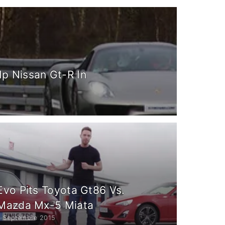
p Nissan Gt-R In
Evo Pits Toyota Gt86 Vs.
Mazda Mx-5 Miata
9 Septembre 2015