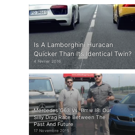
Is A Lamborghini Huracan
Quicker Than Its Identical Twin?
4 Février 2016
Mercedes G63 Vs. Bmw I8: Our
Silly Drag Race Between The
Past And Future
17 Novembre 2015