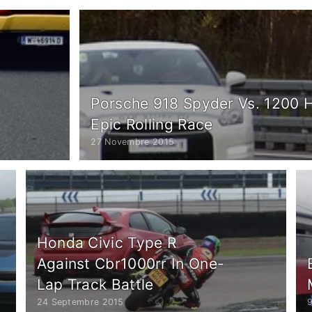
Porsche 918 Spyder Vs. 1200 H
Epic Rolling Race
27 Novembre 2015
Honda Civic Type R
Against Cbr1000rr In One-
Lap Track Battle
24 Septembre 2015