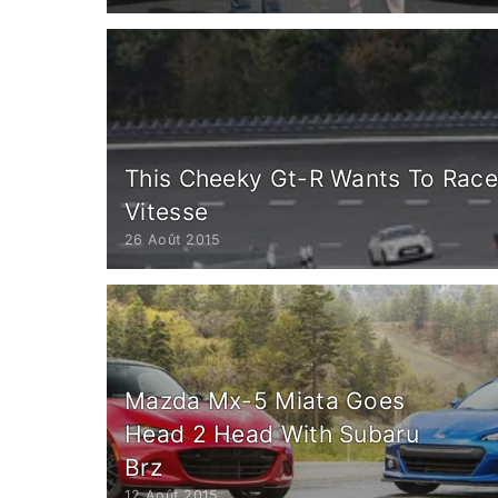
This Cheeky Gt-R Wants To Race
Vitesse
26 Août 2015
Mazda Mx-5 Miata Goes
Head 2 Head With Subaru
Brz
12 Août 2015