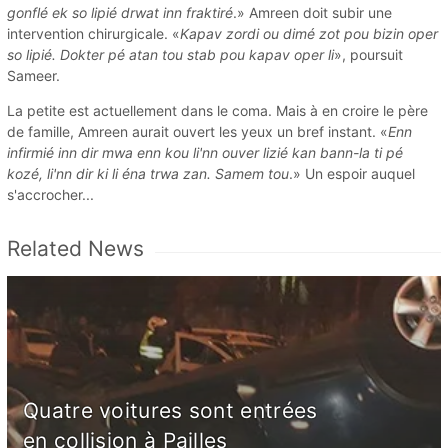
gonflé ek so lipié drwat inn fraktiré
.» Amreen doit subir une
intervention chirurgicale. «
Kapav zordi ou dimé zot pou bizin oper
so lipié. Dokter pé atan tou stab pou kapav oper li
», poursuit
Sameer.
La petite est actuellement dans le coma. Mais à en croire le père
de famille, Amreen aurait ouvert les yeux un bref instant. «
Enn
infirmié inn dir mwa enn kou li'nn ouver lizié kan bann-la ti pé
kozé, li'nn dir ki li éna trwa zan. Samem tou
.» Un espoir auquel
s'accrocher...
Related News
Quatre voitures sont entrées
en collision à Pailles