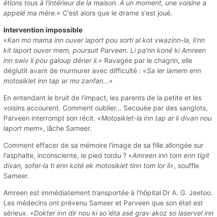
étions tous à l'intérieur de la maison. À un moment, une voisine a
appelé ma mère.
» C'est alors que le drame s'est joué.
Intervention impossible
«
Kan mo mama inn ouver laport pou sorti al kot vwazinn-la, li'nn
kit laport ouver mem, poursuit Parveen. Li pa'nn koné ki Amreen
inn swiv li pou galoup dérier li.
» Ravagée par le chagrin, elle
déglutit avant de murmurer avec difficulté : «
Sa ler lamem enn
motosiklet inn tap ar mo zanfan...
»
En entendant le bruit de l'impact, les parents de la petite et les
voisins accourent. Comment oublier... Secouée par des sanglots,
Parveen interrompt son récit. «
Motosiklet-la inn tap ar li divan nou
laport mem
», lâche Sameer.
Comment effacer de sa mémoire l'image de sa fille allongée sur
l'asphalte, inconsciente, le pied tordu ? «
Amreen inn tom enn tigit
divan, sofer-la ti enn koté ek motosiklet tinn tom lor li»
, souffle
Sameer.
Amreen est immédiatement transportée à l'hôpital Dr A. G. Jeetoo.
Les médecins ont prévenu Sameer et Parveen que son état est
sérieux. «
Dokter inn dir nou ki so léta asé grav akoz so laservel inn