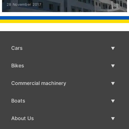
28 November 2017
Cars
Used Cars
Bikes
Car Sale
Used Bikes
Commercial machinery
Bike Sale
Used Commercial Machinery
Boats
Commercial Machinery Sale
Used Boats
About Us
Boat Sale