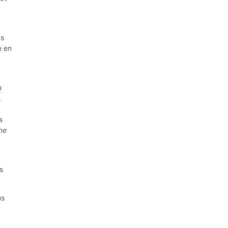
ns
e en
u
,
s
ème
s
us