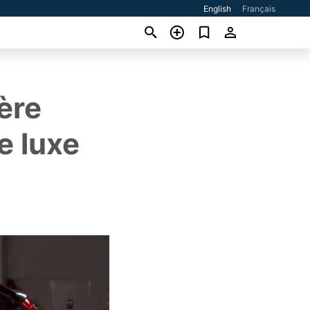
English
Français
ière
e luxe