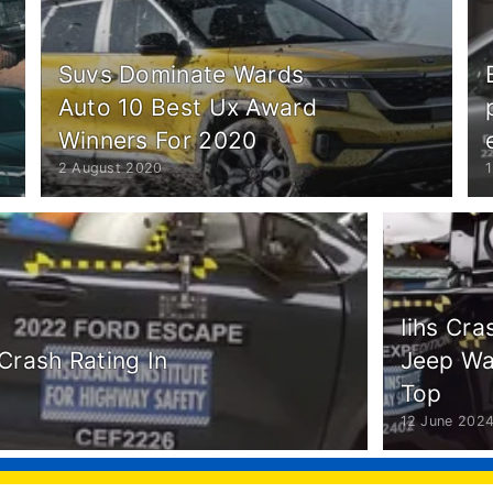
Suvs Dominate Wards
Auto 10 Best Ux Award
Winners For 2020
2 August 2020
Iihs Cra
Crash Rating In
Jeep W
Top
12 June 202