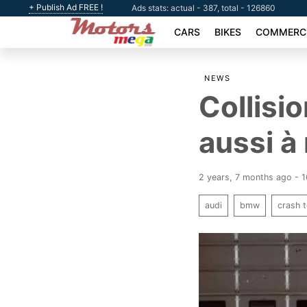
+ Publish Ad FREE !
Ads stats: actual - 387, total - 126860
CARS
BIKES
COMMERCI
NEWS
Collisio
aussi à
2 years, 7 months ago -
audi
bmw
crash 