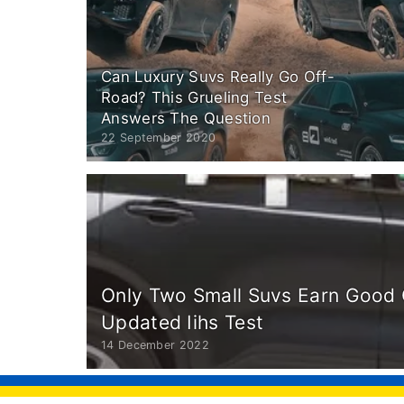
Can Luxury Suvs Really Go Off-
Road? This Grueling Test
Answers The Question
22 September 2020
Only Two Small Suvs Earn Good 
Updated Iihs Test
14 December 2022