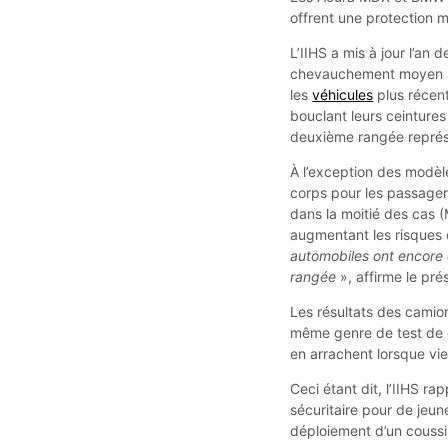
offrent une protection 
L’IIHS a mis à jour l’an 
chevauchement moyen ap
les
véhicules
plus récen
bouclant leurs ceintures
deuxième rangée représe
À l’exception des modèle
corps pour les passagers
dans la moitié des cas 
augmentant les risques 
automobiles ont encore 
rangée
», affirme le pré
Les résultats des camio
même genre de test de c
en arrachent lorsque vie
Ceci étant dit, l’IIHS ra
sécuritaire pour de jeu
déploiement d’un coussin