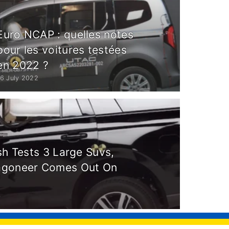
Euro NCAP : quelles notes
pour les voitures testées
en 2022 ?
16 July 2022
sh Tests 3 Large Suvs,
agoneer Comes Out On
4