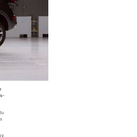
e
ts-
du
es
RX