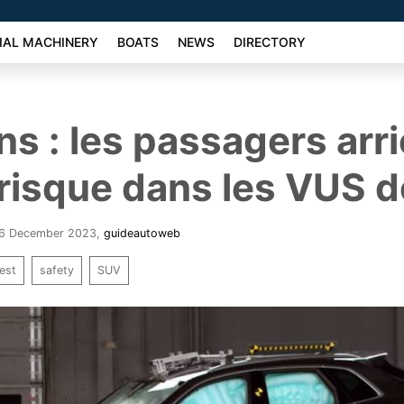
AL MACHINERY
BOATS
NEWS
DIRECTORY
ns : les passagers arr
 risque dans les VUS d
 16 December 2023
,
guideautoweb
test
safety
SUV