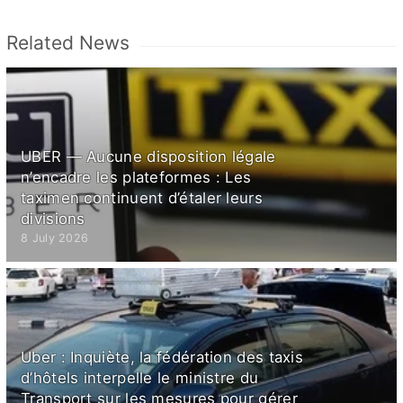
Related News
UBER — Aucune disposition légale
n’encadre les plateformes : Les
taximen continuent d’étaler leurs
divisions
8 July 2026
Uber : Inquiète, la fédération des taxis
d’hôtels interpelle le ministre du
Transport sur les mesures pour gérer