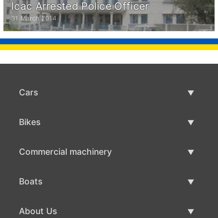
Icac Arrested Police Officer
31 March 2014
Cars
Used Cars
Bikes
Car Sale
Used Bikes
Commercial machinery
Bike Sale
Used Commercial Machinery
Boats
Commercial Machinery Sale
Used Boats
About Us