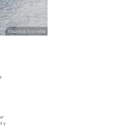
Mauritius Trochetia
a
ur
il y