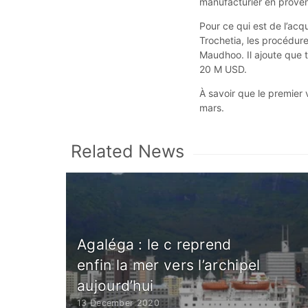
manufacturier en prov
Pour ce qui est de l’acq
Trochetia, les procédur
Maudhoo. Il ajoute que t
20 M USD.
À savoir que le premie
mars.
Related News
Agaléga : le c reprend
enfin la mer vers l’archipel
aujourd’hui
13 December 2020