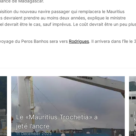
enance de Madagascar.
uisition du nouveau navire passager qui remplacera le Mauritius
es devraient prendre au moins deux années, explique le ministre
el devrait être le cas, sauf imprévus. Le coût devrait être un peu plu
r voyage du Peros Banhos sera vers
Rodrigues
. Il arrivera dans l’île le 
Le «Mauritius Trochetia» a
jeté l’ancre
11 December 2023