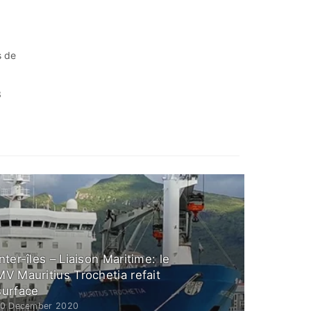
s de
3
Inter-îles – Liaison Maritime: le
MV Mauritius Trochetia refait
surface
10 December 2020