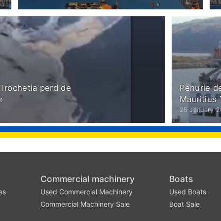
 Trochetia perd de
Pénurie de
r
Mauritius 
25 January 
Commercial machinery
Boats
es
Used Commercial Machinery
Used Boats
Commercial Machinery Sale
Boat Sale