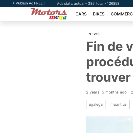
+ Publish Ad FREE !
Ads stats: actual - 389, total - 126858
CARS
BIKES
COMMERCI
NEWS
Fin de v
procéd
trouve
2 years, 5 months ago - 
agalega
mauritius