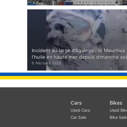
Incident au large d’Agalega : le Mauritius
l’huile en haute mer depuis dimanche soi
6 February 2025
Cars
Bikes
Used Cars
Used Bik
Car Sale
Bike Sale