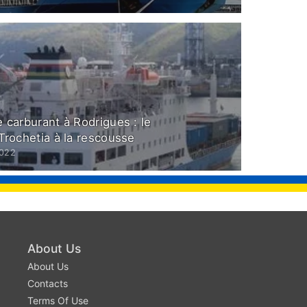
 carburant à Rodrigues : le
Trochetia à la rescousse
2022
About Us
About Us
Contacts
Terms Of Use