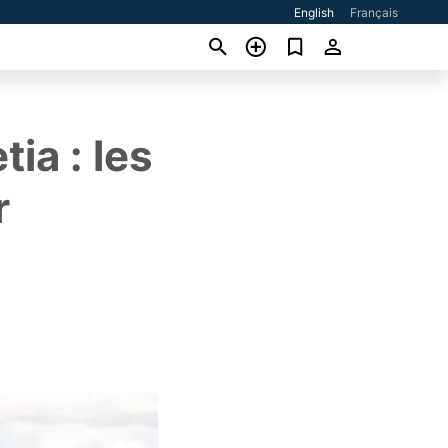
English
Français
ia : les
r