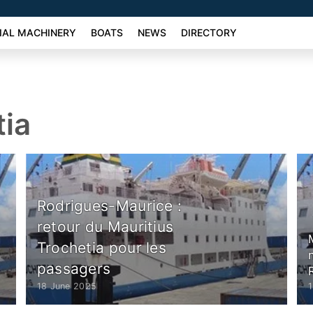
AL MACHINERY
BOATS
NEWS
DIRECTORY
tia
Rodrigues-Maurice :
retour du Mauritius
Trochetia pour les
passagers
18 June 2025