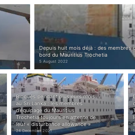
Depuis huit mois déjà : des membres 
bord du Mauritius Trochetia
5 August 2022
Bloqués pendant plusieurs mois
au Sri Lanka : les membres
d’équipage du Mauritius
Trochetia toujours en attente de
leur « disturbance allowance »
24 December 2021