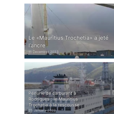
Le «Mauritius Trochetia» a jeté
l’ancre
11 December 2023
Pénurie de carburant à
Rodrigues : le Mauritius
Trochetia à la rescousse
25 January 2022