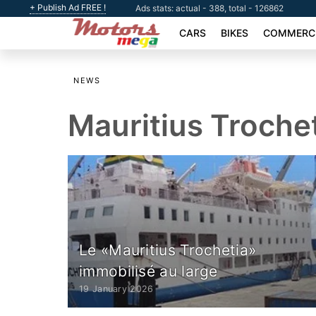
+ Publish Ad FREE !
Ads stats: actual - 388, total - 126862
CARS
BIKES
COMMERCI
NEWS
Mauritius Troche
Le «Mauritius Trochetia»
immobilisé au large
19 January 2026