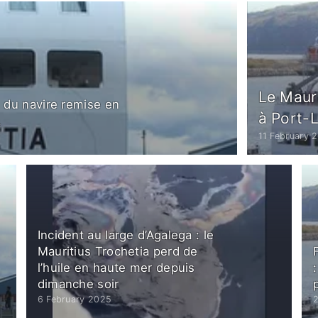
Le Mauri
té du navire remise en
à Port-L
.
11 February 
Incident au large d’Agalega : le
Mauritius Trochetia perd de
l’huile en haute mer depuis
dimanche soir
6 February 2025