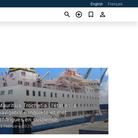
English
Français
Mauritius Trochetia : l’état et la
navigabilité inquiète et met
Rodrigues en suspense
13 February 2025