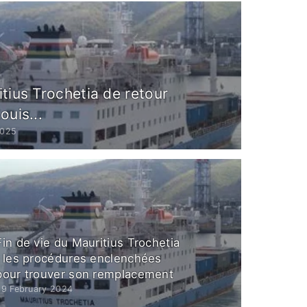
tius Trochetia de retour
ouis...
2025
Fin de vie du Mauritius Trochetia
: les procédures enclenchées
pour trouver son remplacement
29 February 2024