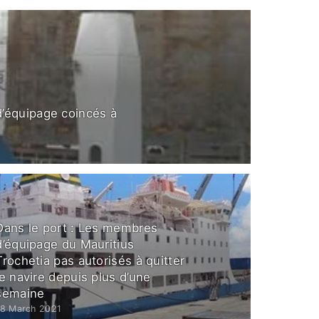
d’équipage coincés à
Dans le port : Les membres
d’équipage du Mauritius
Trochetia pas autorisés à quitter
le navire depuis plus d’une
semaine
18 March 2021