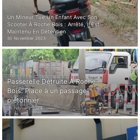
Un Mineur Tue Un Enfant Avec Son
Scooter À Roche Bois : Arrêté, Il Est
Maintenu En Détention
30 November 2023
Passerelle Détruite À Roche-
Bois: Place à un passage
piétonnier
26 February 2024