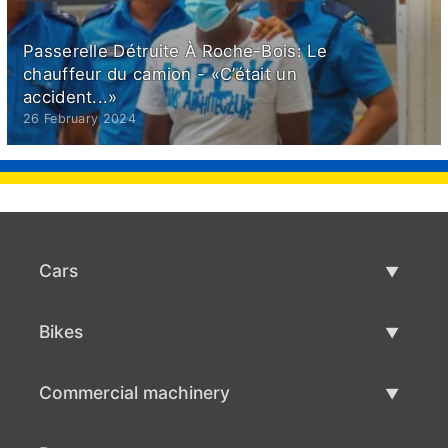
Passerelle Détruite À Roche-Bois: Le
chauffeur du camion - «C’était un
accident...»
26 February 2024
Cars
Used Cars
Bikes
Car Sale
Used Bikes
Commercial machinery
Bike Sale
Used Commercial Machinery