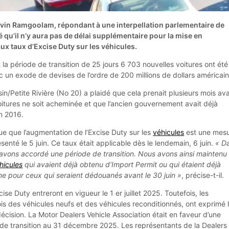
avin Ramgoolam, répondant à une interpellation parlementaire de
é qu’il n’y aura pas de délai supplémentaire pour la mise en
ux taux d’Excise Duty sur les véhicules.
nt la période de transition de 25 jours 6 703 nouvelles voitures ont été
c un exode de devises de l’ordre de 200 millions de dollars américain
n/Petite Rivière (No 20) a plaidé que cela prenait plusieurs mois av
tures ne soit acheminée et que l’ancien gouvernement avait déjà
n 2016.
 que l’augmentation de l’Excise Duty sur les
véhicules
est une mes
nté le 5 juin. Ce taux était applicable dès le lendemain, 6 juin.
« D
s avons accordé une période de transition. Nous avons ainsi maintenu
hicules
qui avaient déjà obtenu d’Import Permit ou qui étaient déjà
e pour ceux qui seraient dédouanés avant le 30 juin »
, précise-t-il.
se Duty entreront en vigueur le 1 er juillet 2025. Toutefois, les
ois des véhicules neufs et des véhicules reconditionnés, ont exprimé 
décision. La Motor Dealers Vehicle Association était en faveur d’une
 de transition au 31 décembre 2025. Les représentants de la Dealers 