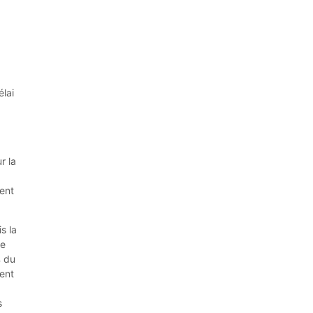
élai
r la
lent
s la
re
% du
ment
s