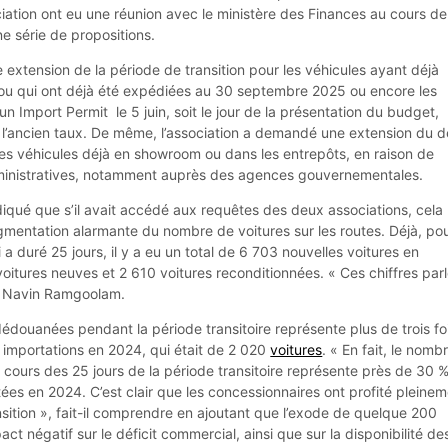
iation ont eu une réunion avec le ministère des Finances au cours de
ne série de propositions.
ne extension de la période de transition pour les véhicules ayant déjà
ou qui ont déjà été expédiées au 30 septembre 2025 ou encore les
un Import Permit le 5 juin, soit le jour de la présentation du budget,
 l’ancien taux. De même, l’association a demandé une extension du d
 les véhicules déjà en showroom ou dans les entrepôts, en raison de
inistratives, notamment auprès des agences gouvernementales.
diqué que s’il avait accédé aux requêtes des deux associations, cela
gmentation alarmante du nombre de voitures sur les routes. Déjà, pou
 a duré 25 jours, il y a eu un total de 6 703 nouvelles voitures en
voitures neuves et 2 610 voitures reconditionnées. « Ces chiffres par
e Navin Ramgoolam.
douanées pendant la période transitoire représente plus de trois foi
importations en 2024, qui était de 2 020
voitures
. « En fait, le nomb
 cours des 25 jours de la période transitoire représente près de 30 
tées en 2024. C’est clair que les concessionnaires ont profité pleine
sition », fait-il comprendre en ajoutant que l’exode de quelque 200
ct négatif sur le déficit commercial, ainsi que sur la disponibilité de