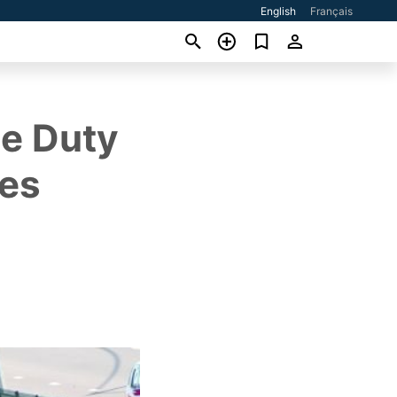
English
Français
se Duty
les