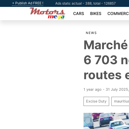
+ Publish Ad FREE !
Ads stats: actual - 388, total - 126857
CARS
BIKES
COMMERCI
NEWS
Marché 
6 703 n
routes 
1 year ago - 31 July 2025
Excise Duty
mauritiu