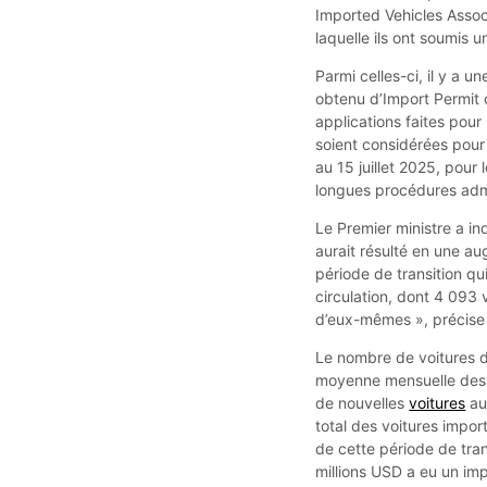
Imported Vehicles Assoc
laquelle ils ont soumis u
Parmi celles-ci, il y a u
obtenu d’Import Permit 
applications faites pour 
soient considérées pour
au 15 juillet 2025, pour
longues procédures adm
Le Premier ministre a in
aurait résulté en une au
période de transition qui
circulation, dont 4 093 
d’eux-mêmes », précis
Le nombre de voitures dé
moyenne mensuelle des 
de nouvelles
voitures
au
total des voitures impor
de cette période de tran
millions USD a eu un impa