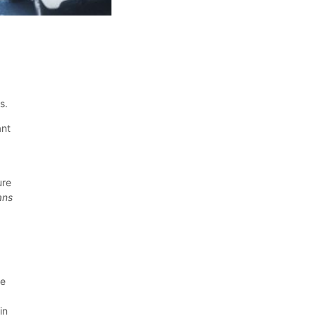
s.
ant
ure
ans
le
in